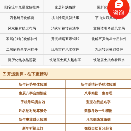
阳宅流年九星化解挂件
家居补缺角牌
厕所化秽气煞套
西北厨房化解套
祝由除病灵符法事
茅山大师风水挂画
风水摧财助运布局
消灾祈福转运法事
文昌读书考试风水局
家居门对门化解挂件
开光精铜五帝铜钱
化解五黄煞星专用挂件
二黑病符星专用挂件
琉璃吉祥风水摆件
九运转运摧财摆件
厕所化煞水晶莲花
铁笔居士真人起名字
铁笔居士批命看风水
Ξ
开运测算 - 往下更精彩
新年运势整体预测
新年爱情运势精准预测
生辰八字合婚姻缘
八字精批一生命理
历法包含我国古代哲学、天文、地理、自然生态等
手机号码测吉凶
宝宝在线起名字
诸多方面丰富的内涵，并蕴藏着人们如何顺应自然的论
姓名配对测算缘分
紫微斗数一生精批
述。择日学用时需旺的理论，是极为有道理，我们在生
新年事业财运预测
月老姻缘算婚姻
活中，顺天而行，那有不吉的道理。
新年祈福点灯
在线自助百分起名