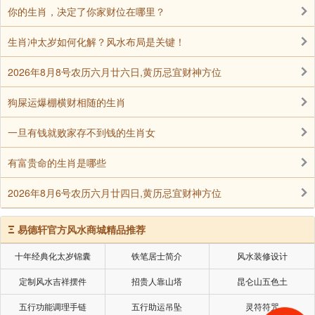
宜，也不宜有动土，开工，入宅和嫁娶这些重要事情。
你的生肖，决定了你家财位在哪里？
大事不宜代表一些重大的事情处理，或者破土动工，下
生肖冲太岁如何化解？风水布局是关键！
葬这些，也是不宜使用。
2026年8月8号农历六月廿六日,黄历忌宜财神方位
当然，老黄历最重要的是可以查出宜和忌，宜就是
狗屎运爆棚横财相随的生肖
可以做些什么事，当然是重大的事，忌就是不能做些什
么事。
一旦有钱就败家存不到钱的生肖女
有富贵命的生肖是哪些
我们日常来说，最主要就是查询搬家、入宅、新房
进宅、结婚吉日、嫁娶吉日、开业吉日和交易吉日及破
2026年8月6号农历六月廿四日,黄历忌宜财神方位
日，凶日。
Ξ
易德轩官方风水商城精品推荐
搬家入宅、新房进宅是以移徙、入宅、这些吉日为
十年经典化太岁锦囊
铁笔居士简介
风水装修设计
主。结婚可以选择宜结婚、嫁娶、婚姻这些日主，而开
定制风水吉祥摆件
招贵人靠山塔
昆仑山五色土
业主要是以交易、开业、开市、纳财这些吉日为主。
五行功能调理手链
五行助运吊坠
灵符符咒