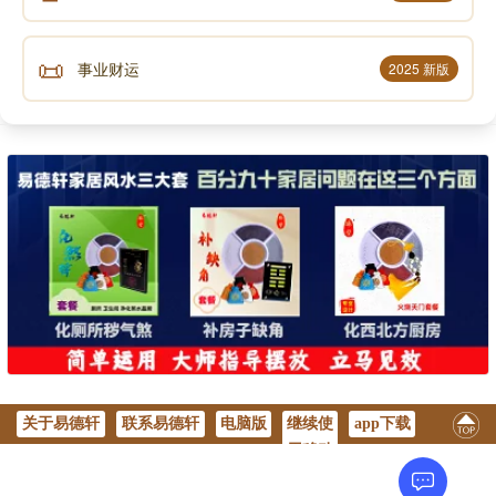
📜
事业财运
2025 新版
关于易德轩
联系易德轩
电脑版
继续使
app下载
用移动
版