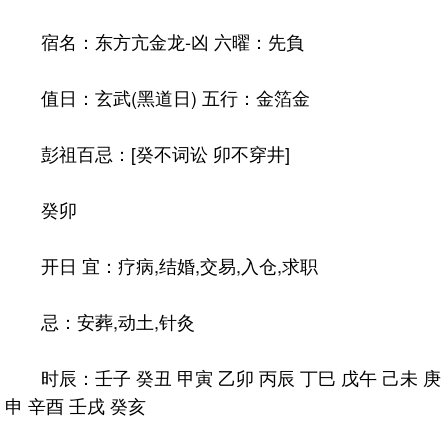
宿名：东方亢金龙-凶 六曜：先負
值日：玄武(黑道日) 五行：金箔金
彭祖百忌：[癸不词讼 卯不穿井]
癸卯
开日 宜：疗病,结婚,交易,入仓,求职
忌：安葬,动土,针灸
时辰：壬子 癸丑 甲寅 乙卯 丙辰 丁巳 戊午 己未 庚
申 辛酉 壬戌 癸亥