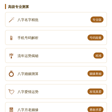
高级专业测算
🪄
八字名字精批
专业版
📱
手机号码解析
号码能量
🎐
流年运势揭秘
精准
💍
八字婚姻测算
姻缘奥秘
💘
八字爱情运势
发现真爱
🧧
八字月老姻缘
勇敢求爱