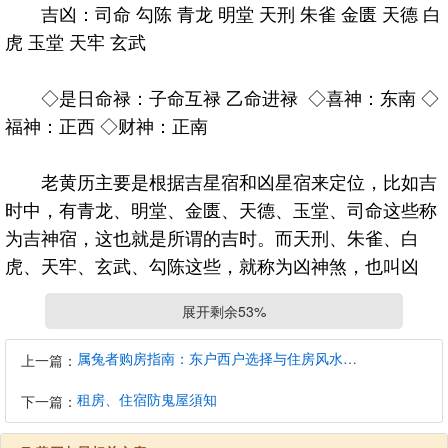
吉凶：司命 勾陈 青龙 明堂 天刑 朱雀 金匮 天德 白
虎 玉堂 天牢 玄武
◇是日命禄：子命互禄 乙命进禄 ◇喜神：东南 ◇
福神：正西 ◇财神：正南
老黄历主要是根据吉星宿和凶星宿来定位，比如吉
时中，有青龙、明堂、金匮、天德、玉堂、司命这些称
为吉神宿，这也就是所谓的吉时。而天刑、朱雀、白
虎、天牢、玄武、勾陈这些，就称为凶神煞，也叫凶
时，不可用事的时间。本老黄历查询系统，以红字为吉
展开剩余53%
时，黑字为凶时来标明。
属兔者购房指南：东户西户选择与住房风水建议
上一篇：
老黄历是易德轩以民俗用事择日法，根据周易及月
租房、住宿防鬼屋須知
下一篇：
亮行度、黄历历法原理，把相关内容综合起来，你只需
要点一下你想查看的日期，就会出现忌、宜信息。