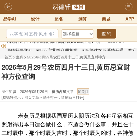
易德轩
生肖
易学AI
设计
起名
测算
商城
APP
查 询
易德轩易学ai，ai批八字紫微命理相学，ai智能体客服系统开通，欢迎
体验！！
2025-07-01
首页
>
生肖
>
2026年5月29号农历四月十三日,黄历忌宜财神方
易德轩网重构及升能完成，欢迎大家来体验新程序及感觉！！
2026年5月29号农历四月十三日,黄历忌宜财
位查询 - 民俗知识
2025-07-01
神方位查询
2026年化太岁锦囊属马、鼠、牛、龙、兔、狗、鸡生肖化太岁开始预
民俗知识 2026年05月29日
黄历占星
文章
订！！
2025-10-01
[易德轩提示：网页文章不能全打开，请刷新再打开]
2026丙午年铁笔居士精批年运说明
2025-10-12
易德轩首席风水大师铁笔居士简介！！
2021-9-2
老黄历是根据我国夏历太阴历法和各种星宿相互
易德轩通告：本网站易德轩商标及LOGO注册声明
2021-9-7
照射得出本日适合做什么，不适合做什么事，并且在十
二时辰中，那个时辰为吉时，那个时辰为凶时，各神煞