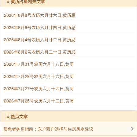
Ξ
黄历占星相关文章
并且配有十二时辰吉凶和财神、吉神方位变动信息等。
是目前网上全面准确的老黄历查询系
2026年8月8号农历六月廿六日,黄历忌
统 https://zj.yi958.com/rili/
2026年8月6号农历六月廿四日,黄历忌
再就是标出禄命禄旺，代表人的八字天干与当日的
2026年8月4号农历六月廿二日,黄历忌
关系，互禄和禄命都是得日力量为旺。
2026年8月2号农历六月二十日,黄历忌
喜神和福神、财神三星神宿，这样就构成福、禄、
2026年7月31号农历六月十八日,黄历
寿、喜四吉神，每个方面会有代表，也就是我们所处为
2026年7月29号农历六月十六日,黄历
中心，来定出吉神方位。
2026年7月27号农历六月十四日,黄历
本老黄历九星吉凶、二十八宿及六曜日吉凶、黄道
2026年7月25号农历六月十二日,黄历
吉日和黑道日查明，六十甲子纳音查询，彭祖百忌查
询，杨公忌日等综合查询。
Ξ
热点文章
属兔者购房指南：东户西户选择与住房风水建议
当查询遇到岁破、月破、日破三破日，则是诸事不