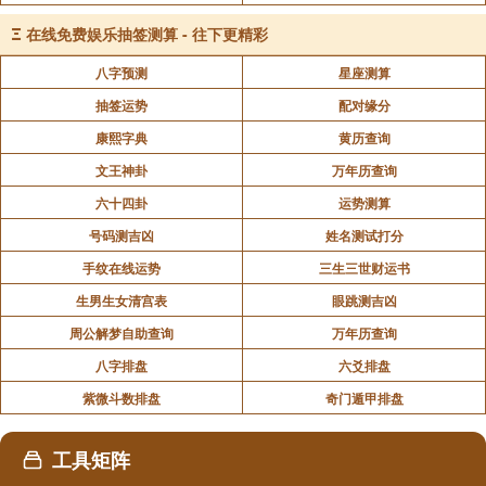
Ξ
在线免费娱乐抽签测算 - 往下更精彩
易德轩网是专业周易文化网站，我们所提供关于择
吉日的介绍，只是为了方便大家查阅到相关内容。我们
八字预测
星座测算
也尽可能提供更加全面资料，在你的生活中能起到一定
抽签运势
配对缘分
帮助，你对于本文所讲内容农历吉日相关内容比较满
康熙字典
黄历查询
意，请你关注易德轩网或是下载安装易德轩网APP，我
文王神卦
万年历查询
们随时提供你所需要的资料。你也可以随时查看易德轩
六十四卦
运势测算
每天更新资料。""
号码测吉凶
姓名测试打分
手纹在线运势
三生三世财运书
"
生男生女清宫表
眼跳测吉凶
周公解梦自助查询
万年历查询
八字排盘
六爻排盘
声明：部分内容来于网络，如有侵权，请联系我们删除！以上内容，并
不代表易德轩观点。
紫微斗数排盘
奇门遁甲排盘
工具矩阵