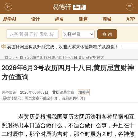
易德轩
生肖
易学AI
设计
起名
测算
商城
APP
查 询
易德轩网重构及升能完成，欢迎大家来体验新程序及感觉！！
2025-07-01
首页
>
生肖
>
2026年6月3号农历四月十八日,黄历忌宜财神方
2026年化太岁锦囊属马、鼠、牛、龙、兔、狗、鸡生肖化太岁开始预
2026年6月3号农历四月十八日,黄历忌宜财神
位查询 - 民俗知识
订！！
2025-10-01
方位查询
2026丙午年铁笔居士精批年运说明
2025-10-12
民俗知识 2026年06月03日
黄历占星
文章
易德轩首席风水大师铁笔居士简介！！
2021-9-2
[易德轩提示：网页文章不能全打开，请刷新再打开]
易德轩通告：本网站易德轩商标及LOGO注册声明
2021-9-7
易德轩易学ai，ai批八字紫微命理相学，ai智能体客服系统开通，欢迎
老黄历是根据我国夏历太阴历法和各种星宿相互
体验！！
2025-07-01
照射得出本日适合做什么，不适合做什么事，并且在十
二时辰中，那个时辰为吉时，那个时辰为凶时，各神煞