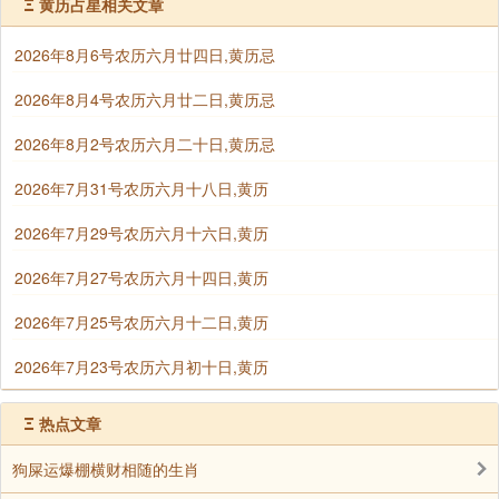
Ξ
黄历占星相关文章
并且配有十二时辰吉凶和财神、吉神方位变动信息等。
是目前网上全面准确的老黄历查询系
2026年8月6号农历六月廿四日,黄历忌
统 https://zj.yi958.com/rili/
2026年8月4号农历六月廿二日,黄历忌
再就是标出禄命禄旺，代表人的八字天干与当日的
2026年8月2号农历六月二十日,黄历忌
关系，互禄和禄命都是得日力量为旺。
2026年7月31号农历六月十八日,黄历
喜神和福神、财神三星神宿，这样就构成福、禄、
2026年7月29号农历六月十六日,黄历
寿、喜四吉神，每个方面会有代表，也就是我们所处为
2026年7月27号农历六月十四日,黄历
中心，来定出吉神方位。
2026年7月25号农历六月十二日,黄历
本老黄历九星吉凶、二十八宿及六曜日吉凶、黄道
2026年7月23号农历六月初十日,黄历
吉日和黑道日查明，六十甲子纳音查询，彭祖百忌查
询，杨公忌日等综合查询。
Ξ
热点文章
狗屎运爆棚横财相随的生肖