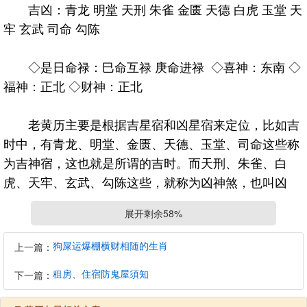
吉凶：青龙 明堂 天刑 朱雀 金匮 天德 白虎 玉堂 天
牢 玄武 司命 勾陈
◇是日命禄：巳命互禄 庚命进禄 ◇喜神：东南 ◇
福神：正北 ◇财神：正北
老黄历主要是根据吉星宿和凶星宿来定位，比如吉
时中，有青龙、明堂、金匮、天德、玉堂、司命这些称
为吉神宿，这也就是所谓的吉时。而天刑、朱雀、白
虎、天牢、玄武、勾陈这些，就称为凶神煞，也叫凶
时，不可用事的时间。本老黄历查询系统，以红字为吉
展开剩余58%
时，黑字为凶时来标明。
狗屎运爆棚横财相随的生肖
上一篇：
老黄历是易德轩以民俗用事择日法，根据周易及月
租房、住宿防鬼屋須知
下一篇：
亮行度、黄历历法原理，把相关内容综合起来，你只需
要点一下你想查看的日期，就会出现忌、宜信息。