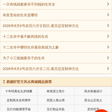
一旦有钱就败家存不到钱的生肖女
有富贵命的生肖是哪些
2026年8月6号农历六月廿四日,黄历忌宜财神方位
十二生肖中最不解风情的生肖
十二生肖中哪些生肖最容易成为土豪
为了小三能抛妻弃子的生肖
2026年8月4号农历六月廿二日,黄历忌宜财神方位
当查询遇到岁破、月破、日破三破日，则是诸事不
Ξ
易德轩官方风水商城精品推荐
宜，也不宜有动土，开工，入宅和嫁娶这些重要事情。
十年经典化太岁锦囊
铁笔居士简介
风水装修设计
大事不宜代表一些重大的事情处理，或者破土动工，下
定制风水吉祥摆件
招贵人靠山塔
昆仑山五色土
葬这些，也是不宜使用。
五行功能调理手链
五行助运吊坠
灵符符咒