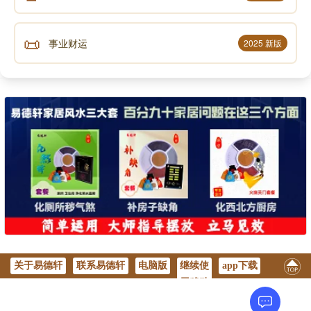
📜
事业财运
2025 新版
关于易德轩
联系易德轩
电脑版
继续使
app下载
用移动
版