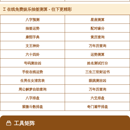
Ξ
在线免费娱乐抽签测算 - 往下更精彩
易德轩网是专业周易文化网站，我们所提供关于择
八字预测
星座测算
吉日的介绍，只是为了方便大家查阅到相关内容。我们
也尽可能提供更加全面资料，在你的生活中能起到一定
抽签运势
配对缘分
帮助，你对于本文所讲内容农历吉日相关内容比较满
康熙字典
黄历查询
意，请你关注易德轩网或是下载安装易德轩网APP，我
文王神卦
万年历查询
们随时提供你所需要的资料。你也可以随时查看易德轩
六十四卦
运势测算
每天更新资料。""
号码测吉凶
姓名测试打分
手纹在线运势
三生三世财运书
"
生男生女清宫表
眼跳测吉凶
周公解梦自助查询
万年历查询
八字排盘
六爻排盘
声明：部分内容来于网络，如有侵权，请联系我们删除！以上内容，并
不代表易德轩观点。
紫微斗数排盘
奇门遁甲排盘
工具矩阵