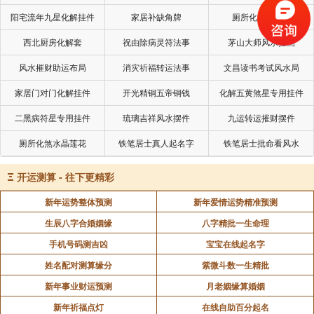
当然，老黄历最重要的是可以查出宜和忌，宜就是
阳宅流年九星化解挂件
家居补缺角牌
厕所化秽气煞套
可以做些什么事，当然是重大的事，忌就是不能做些什
西北厨房化解套
祝由除病灵符法事
茅山大师风水挂画
么事。
风水摧财助运布局
消灾祈福转运法事
文昌读书考试风水局
我们日常来说，最主要就是查询搬家、入宅、新房
家居门对门化解挂件
开光精铜五帝铜钱
化解五黄煞星专用挂件
进宅、结婚吉日、嫁娶吉日、开业吉日和交易吉日及破
二黑病符星专用挂件
琉璃吉祥风水摆件
九运转运摧财摆件
日，凶日。
厕所化煞水晶莲花
铁笔居士真人起名字
铁笔居士批命看风水
搬家入宅、新房进宅是以移徙、入宅、这些吉日为
Ξ
开运测算 - 往下更精彩
主。结婚可以选择宜结婚、嫁娶、婚姻这些日主，而开
新年运势整体预测
新年爱情运势精准预测
业主要是以交易、开业、开市、纳财这些吉日为主。
生辰八字合婚姻缘
八字精批一生命理
手机号码测吉凶
宝宝在线起名字
历法包含我国古代哲学、天文、地理、自然生态等
诸多方面丰富的内涵，并蕴藏着人们如何顺应自然的论
姓名配对测算缘分
紫微斗数一生精批
述。择日学用时需旺的理论，是极为有道理，我们在生
新年事业财运预测
月老姻缘算婚姻
活中，顺天而行，那有不吉的道理。
新年祈福点灯
在线自助百分起名