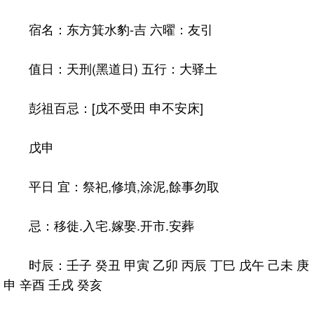
宿名：东方箕水豹-吉 六曜：友引
值日：天刑(黑道日) 五行：大驿土
彭祖百忌：[戊不受田 申不安床]
戊申
平日 宜：祭祀,修墳,涂泥,餘事勿取
忌：移徙.入宅.嫁娶.开市.安葬
时辰：壬子 癸丑 甲寅 乙卯 丙辰 丁巳 戊午 己未 庚
申 辛酉 壬戌 癸亥