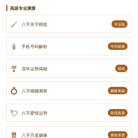
高级专业测算
🪄
八字名字精批
专业版
📱
手机号码解析
号码能量
🎐
流年运势揭秘
精准
💍
八字婚姻测算
姻缘奥秘
💘
八字爱情运势
发现真爱
🧧
八字月老姻缘
勇敢求爱