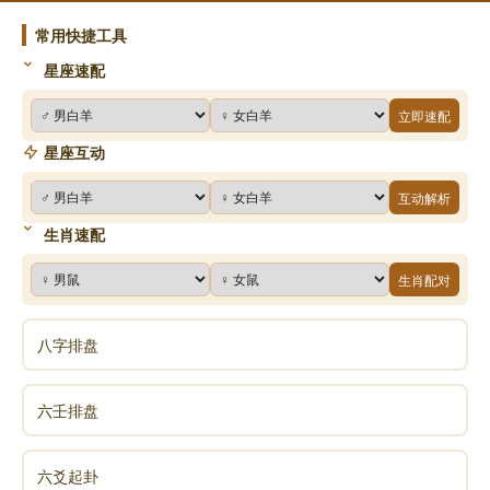
常用快捷工具
栽种：栽种植物或接枝
星座速配
造仓：建筑仓库或修理仓库
立即速配
星座互动
造庙：建造寺、庙、宫、观、堂
互动解析
斋醮：庙宇建醮前需举行的斋戒仪式
生肖速配
生肖配对
作梁：砍伐树木制作屋顶梁木等事。
八字排盘
合寿木：制作棺材
六壬排盘
会亲友：和亲友相聚
六爻起卦
教牛马：谓训练牛马之工作