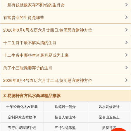
求嗣：指向神明祈求后嗣(子孙)之意
一旦有钱就败家存不到钱的生肖女
有富贵命的生肖是哪些
求医：仅指求医治疗慢性痼疾或动手术
2026年8月6号农历六月廿四日,黄历忌宜财神方位
入殓：将尸体放入棺材之意
十二生肖中最不解风情的生肖
入宅：迁入新宅，即所谓新居落成典礼
十二生肖中哪些生肖最容易成为土豪
为了小三能抛妻弃子的生肖
塞穴：指补修破墙后，堵塞蚁穴鼠洞及其它洞穴
2026年8月4号农历六月廿二日,黄历忌宜财神方位
上梁：装上建筑物屋顶的大梁，西式建筑指屋顶之
灌浆(预拌混凝土)
Ξ
易德轩官方风水商城精品推荐
十年经典化太岁锦囊
铁笔居士简介
风水装修设计
竖柱：架马；架马俗称起工架马，指建筑场所之鹰
架
定制风水吉祥摆件
招贵人靠山塔
昆仑山五色土
五行功能调理手链
五行助运吊坠
灵符符咒