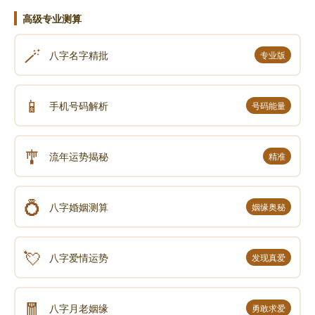
旧万年历
高级专业测算
🪄
祭祀：指祠堂祖厅祖坟的祭祀即祭拜祖先、拜神明
八字名字精批
专业版
或寺庙等事。
📱
手机号码解析
号码能量
祈福：祈求神明降福或设醮还愿等事。
塑像：寺庙的绘画或雕刻神像人像。
🎐
流年运势揭秘
精准
酬神：答谢神恩。;
💍
八字婚姻测算
姻缘奥秘
沐浴：斋戒沐浴清洁身体。;
💘
八字爱情运势
发现真爱
求嗣：向神明祈求后嗣（男丁）之事。;
🧧
斋醮：建立道场祈拜平安祈福等事。;
八字月老姻缘
勇敢求爱