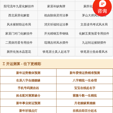
塑绘：雕刻寺庙绘画雕刻神像或人像等
阳宅流年九星化解挂件
家居补缺角牌
厕所化秽气煞套
西北厨房化解套
祝由除病灵符法事
茅山大师风水挂画
畋猎：打猎或捕捉禽兽
风水摧财助运布局
消灾祈福转运法事
文昌读书考试风水局
习艺：学习特殊技艺，行拜师礼
家居门对门化解挂件
开光精铜五帝铜钱
化解五黄煞星专用挂件
二黑病符星专用挂件
琉璃吉祥风水摆件
九运转运摧财摆件
厕所化煞水晶莲花
铁笔居士真人起名字
铁笔居士批命看风水
Ξ
开运测算 - 往下更精彩
新年运势整体预测
新年爱情运势精准预测
生辰八字合婚姻缘
八字精批一生命理
手机号码测吉凶
宝宝在线起名字
姓名配对测算缘分
紫微斗数一生精批
新年事业财运预测
月老姻缘算婚姻
新年祈福点灯
在线自助百分起名