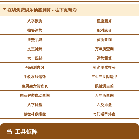
Ξ
在线免费娱乐抽签测算 - 往下更精彩
八字预测
星座测算
抽签运势
配对缘分
康熙字典
黄历查询
文王神卦
万年历查询
六十四卦
运势测算
谢土：建筑物完工后，所举行的祭祀
号码测吉凶
姓名测试打分
手纹在线运势
三生三世财运书
修坟：修理坟墓
生男生女清宫表
眼跳测吉凶
周公解梦自助查询
万年历查询
装修：(修造)仅指阳宅之改造与修理
八字排盘
六爻排盘
紫微斗数排盘
奇门遁甲排盘
移柩：行葬仪时，将棺木移出屋外之事
工具矩阵
搬家：(移徙)指搬家迁移住所之意