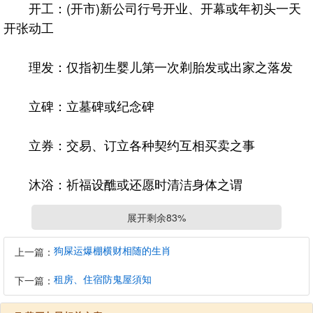
开工：(开市)新公司行号开业、开幕或年初头一天
开张动工
理发：仅指初生婴儿第一次剃胎发或出家之落发
立碑：立墓碑或纪念碑
立券：交易、订立各种契约互相买卖之事
沐浴：祈福设醮或还愿时清洁身体之谓
展开剩余83%
纳财：五谷入仓，商贵之置货收租、收帐、讨债、
借款购屋、贷款…等
狗屎运爆棚横财相随的生肖
上一篇：
租房、住宿防鬼屋須知
订婚：(纳采)同结婚姻，收授聘金。俗称：订婚、
下一篇：
文定、过订、完聘、大定