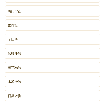
进人口：指收纳养子女或认干儿子、干女儿
奇门排盘
开生坟：指开造坟墓的破土动工
玄排盘
开柱眼：指作柱木之事
金口诀
造车器：造舟船；制造水陆交通工具(适新车交车)
紫微斗数
平治道涂：指铺平道路等工事
梅花易数
修饰垣墙：指装饰城墙，房屋修造、装修、改变房
太乙神数
屋结构等
日期转换
整手足甲：初生婴儿第一次修剪手足甲