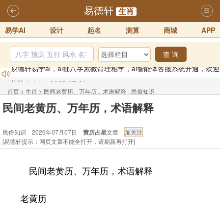
易德轩
生肖
易学AI
设计
起名
测算
商城
APP
查 询
易德轩易学ai，ai批八字紫微命理相学，ai智能体客服系统开通，欢迎
体验！！
2025-07-01
易德轩网重构及升能完成，欢迎大家来体验新程序及感觉！！
首页
>
生肖
>
民间老黄历、万年历，术语解释 - 民俗知识
2025-07-01
民间老黄历、万年历，术语解释
2026年化太岁锦囊属马、鼠、牛、龙、兔、狗、鸡生肖化太岁开始预
民俗知识 2026年07月07日
黄历占星
文章
订！！
2025-10-01
[易德轩提示：网页文章不能全打开，请刷新再打开]
2026丙午年铁笔居士精批年运说明
2025-10-12
易德轩首席风水大师铁笔居士简介！！
2021-9-2
民间老黄历、万年历，术语解释
易德轩通告：本网站易德轩商标及LOGO注册声明
2021-9-7
老黄历