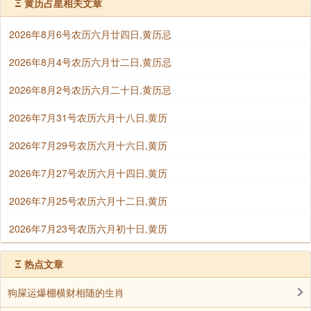
Ξ
黄历占星相关文章
纳畜：牧养、收买入家畜、家禽、宠物…等
2026年8月6号农历六月廿四日,黄历忌
2026年8月4号农历六月廿二日,黄历忌
纳婿：指男方入赘于女方为婿之意。同嫁娶
2026年8月2号农历六月二十日,黄历忌
破土：仅指理葬用的阴宅墓地破土，与一般建房屋
2026年7月31号农历六月十八日,黄历
的(阳宅、动土)不同，须辨之
2026年7月29号农历六月十六日,黄历
破屋：坏垣、拆卸；拆除房屋或围墙
2026年7月27号农历六月十四日,黄历
祈福：祈求神明降福或设醮还愿等事
2026年7月25号农历六月十二日,黄历
2026年7月23号农历六月初十日,黄历
启钻：指洗骨，俗谓拾金(捡骨)
Ξ
热点文章
起基：系指阳宅建筑开始动工。
狗屎运爆棚横财相随的生肖