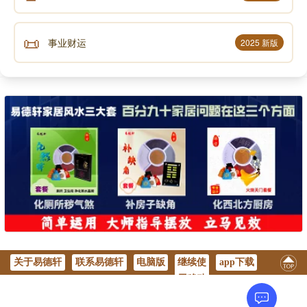
出行：出外旅行观光。;
📜
事业财运
2025 新版
解除：冲洗宅舍或房屋器具解除灾厄。;
开光：指神像落成后进行念咒符灵仪式。如貔貅、
太岁符、铜钱、画像、 风水轮、八卦图以及其它风水用
品等亦需进行开光仪式。
入学：拜师接受教育。
沐浴：指沐浴斋戒之事。
分居：指大家庭分家，各自另起炉灶。
关于易德轩
联系易德轩
电脑版
继续使
app下载
用移动
版
剃头：初生婴儿第一次剃头，僧尼削发、新娘挽