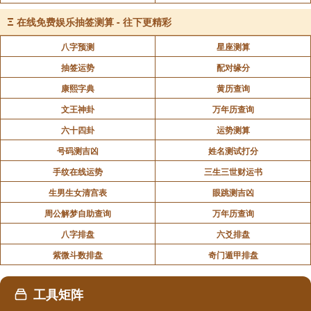
3、注意人际冲突：“华盖” 星可能让人显得孤傲，
Ξ
在线免费娱乐抽签测算 - 往下更精彩
与同事意见不合时要多体谅，避免冲突。
八字预测
星座测算
财运方面
抽签运势
配对缘分
康熙字典
黄历查询
1、谨慎投资：投资需以长线低风险为主，避免跟
文王神卦
万年历查询
风投机或借贷行为，以防财务纠纷。面对偏财机会要保
六十四卦
运势测算
持理性，不可盲目贪心。
号码测吉凶
姓名测试打分
手纹在线运势
三生三世财运书
2、防诈骗风险：可能遇小人或诈骗，不要轻信高
生男生女清宫表
眼跳测吉凶
回报投资等承诺，与他人有金钱往来或处理财务事务
周公解梦自助查询
万年历查询
时，需谨慎核查细节。
八字排盘
六爻排盘
紫微斗数排盘
奇门遁甲排盘
3、合理规划收支：整体财务状况稳定，但可能有
额外开销，要合理规划，节制消费，预留应急资金，避
工具矩阵
免为他人担保以免卷入债务纠纷。