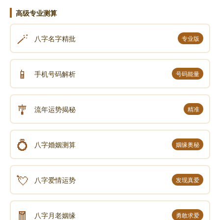
这些属相的人相处可能会因为性格、观念等方面的差异
高级专业测算
产生摩擦、分歧和误会。
🪄
八字名字精批
专业版
2、拓展人脉：积极参加社交活动，扩大人脉圈，
但要注意在人际交往中保持真诚和适度，避免过于功
📱
利。
手机号码解析
号码能量
属牛2025年的特大贵人
🎐
流年运势揭秘
精准
属牛2025年的特大贵人是属鼠人、属蛇人、属鸡
💍
人、属猪人、属猴人；
八字婚姻测算
姻缘奥秘
1、属鼠人：牛与鼠在十二生肖中是六合关系。属
💘
八字爱情运势
发现真爱
鼠人聪明机智、善于洞察人心，和属牛人在一起能互相
带旺运势。属鼠人可以为属牛人提供宝贵建议，帮助固
执的属牛人意识到自身问题并听取意见，从而在事业等
🧧
八字月老姻缘
勇敢求爱