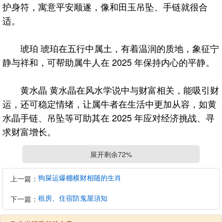
护身符，寓意平安顺遂，像和田玉吊坠、手链就很合
适。
琥珀 琥珀在五行中属土，有着温润的质地，象征宁
静与祥和，可帮助属牛人在 2025 年保持内心的平静。
黄水晶 黄水晶在风水学说中与财富相关，能吸引财
运，还可稳定情绪，让属牛者在生活中更加从容，如黄
水晶手链、吊坠等可助其在 2025 年应对经济挑战、寻
求财富增长。
展开剩余72%
黑曜石 黑曜石有强大的辟邪化煞功效，能帮助属牛
者抵御外界不良因素干扰，化解工作等环境中的负面能
狗屎运爆棚横财相随的生肖
上一篇：
量，使其保持内心平静和良好状态，可选择黑曜石手
租房、住宿防鬼屋須知
下一篇：
链、本命佛等饰品。