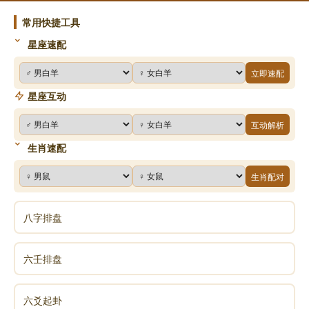
常用快捷工具
感情方面
星座速配
1、单身者需理智：单身的属牛人桃花运佳，有机
立即速配
会结识到心仪的对象，但要保持理性和耐心，避免因急
星座互动
于求成而选择不合适的伴侣，还要学会辨别他人的真
心，避免被不诚实的人欺骗。
互动解析
生肖速配
2、有伴侣者多沟通：恋爱和已婚者情绪波动大，
生肖配对
易与伴侣产生口舌纷争，要关心对方情绪，避免将工作
情绪带回家，多换位思考，避免冷战。
八字排盘
3、注意作风问题：部分从事敏感职业者，要注意
自身言行，避免因作风问题惹麻烦。
六壬排盘
健康方面
六爻起卦