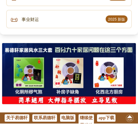
方面更进一步。
📜
事业财运
2025 新版
2、属蛇人：属牛与属蛇是三合关系。属蛇人头脑
聪明，喜欢打抱不平，会为在职场中易受欺负的属牛人
讨回公道。而且两者的运势相互促进，能优势互补，在
合作中共同克服困难，实现双赢。
3、属鸡人：牛与鸡也为三合关系。属鸡人思维敏
捷、拼搏进取，和属牛人能够和睦相处，互相理解包
容。属鸡人的积极态度能够感染属牛人，激发其斗志，
两者携手共进，可共同走向事业巅峰。
4、属猪人：猪与牛在生肖中属于相合关系，性格
互补。属猪人宽厚善良、待人真诚，其支持和鼓励是属
关于易德轩
联系易德轩
电脑版
继续使
app下载
牛人面对挑战时的强大动力，能陪伴属牛人走过重要时
用移动
刻，让属牛人感受到温暖和力量，共同创造幸福生活。
版