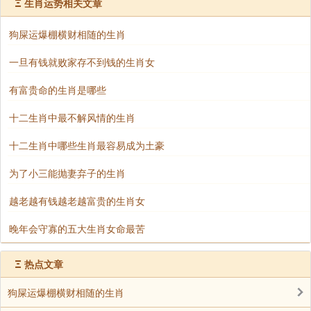
Ξ
生肖运势相关文章
粉水晶 粉色是属牛人 2025 年的幸运色，粉水晶手
链能提高属牛人的人际关系，增强个人魅力，提升桃花
狗屎运爆棚横财相随的生肖
运，使感情生活更加稳定。
一旦有钱就败家存不到钱的生肖女
黄金 黄金象征着尊贵和财富，具有强大的辟邪和招
有富贵命的生肖是哪些
财能力，能为属牛者带来积极的心理暗示，增强自信
十二生肖中最不解风情的生肖
心，比如黄金项链、手镯、耳环等饰品。
十二生肖中哪些生肖最容易成为土豪
银饰 银饰有杀菌和净化作用，被认为能辟邪挡灾，
为了小三能抛妻弃子的生肖
遇到小坎坷或危险时，其净化能量或许能起到化解作
越老越有钱越老越富贵的生肖女
用，简约风格也符合属牛者品味，像银质手链、耳环都
是不错的选择。
晚年会守寡的五大生肖女命最苦
貔貅 貔貅是招财进宝的瑞兽，能提升正财运，保平
Ξ
热点文章
安和谐，对运势低迷的属牛人效果显著，属牛的生意人
狗屎运爆棚横财相随的生肖
佩戴貔貅挂件，有望在 2025 年生意场上财源广进，可