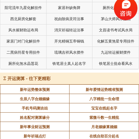
玉葫芦 葫芦象征福禄双全，寓意着多子多福，有利
阳宅流年九星化解挂件
家居补缺角牌
厕所化秽气煞套
于家庭和谐与幸福美满，属牛人佩戴玉葫芦吊坠，能够
西北厨房化解套
祝由除病灵符法事
茅山大师风水挂画
为自身带来更多的机遇和财富。
风水摧财助运布局
消灾祈福转运法事
文昌读书考试风水局
2025年属牛要注意什么？
家居门对门化解挂件
开光精铜五帝铜钱
化解五黄煞星专用挂件
二黑病符星专用挂件
琉璃吉祥风水摆件
九运转运摧财摆件
事业方面
厕所化煞水晶莲花
铁笔居士真人起名字
铁笔居士批命看风水
1、避免固执己见：属牛者性格坚韧，2025 年在团
Ξ
开运测算 - 往下更精彩
队合作中要学会灵活变通，多倾听他人意见，下半年尤
新年运势整体预测
新年爱情运势精准预测
其要注意沟通效率，避免因固执引发团队矛盾。
生辰八字合婚姻缘
八字精批一生命理
2、行事保持低调：事业上虽有贵人提携，但受五
手机号码测吉凶
宝宝在线起名字
黄大煞影响，非必要时不要做如跳槽、离职等大变动，
姓名配对测算缘分
紫微斗数一生精批
以低调、稳妥为主。
新年事业财运预测
月老姻缘算婚姻
新年祈福点灯
在线自助百分起名