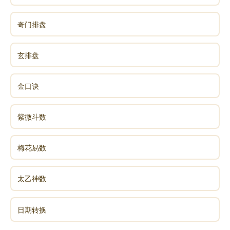
1、调节心理状态：受 “天哭” 和 “空亡” 星影响，容
奇门排盘
易产生焦虑、内耗等负面情绪，出现失眠、多梦等问
题，要学会调节情绪，释放压力。
玄排盘
2、预防身体疾病：留意呼吸系统、脾胃和咽喉疾
金口诀
病，多喝水，注意个人和环境卫生，少去人口密集处。
中老年人要特别关注消化系统和骨骼健康。
紫微斗数
3、注意人身安全：防止意外磕碰，驾车者注意交
梅花易数
通安全，避免被动物咬伤，青少年要特别注意出行安
全。
太乙神数
人际关系方面
日期转换
1、谨慎交友：要远离属羊、属马、属狗的人，与