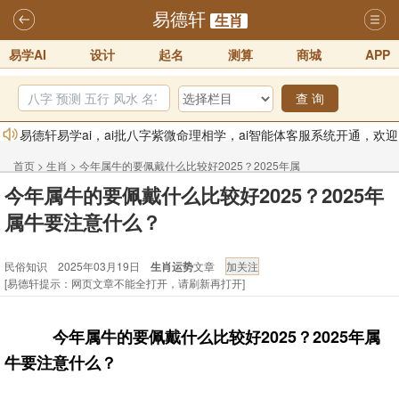
易德轩
生肖
易学AI
设计
起名
测算
商城
APP
查 询
易德轩易学ai，ai批八字紫微命理相学，ai智能体客服系统开通，欢迎
体验！！
2025-07-01
首页
>
生肖
>
今年属牛的要佩戴什么比较好2025？2025年属
易德轩网重构及升能完成，欢迎大家来体验新程序及感觉！！
今年属牛的要佩戴什么比较好2025？2025年
牛要注意什么？ - 民俗知识
2025-07-01
属牛要注意什么？
2026年化太岁锦囊属马、鼠、牛、龙、兔、狗、鸡生肖化太岁开始预
订！！
2025-10-01
民俗知识 2025年03月19日
生肖运势
文章
[易德轩提示：网页文章不能全打开，请刷新再打开]
2026丙午年铁笔居士精批年运说明
2025-10-12
易德轩首席风水大师铁笔居士简介！！
2021-9-2
今年属牛的要佩戴什么比较好2025？2025年属
易德轩通告：本网站易德轩商标及LOGO注册声明
2021-9-7
牛要注意什么？