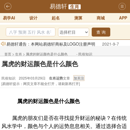
易德轩
生肖
易学AI
设计
起名
测算
商城
APP
查 询
易德轩通告：本网站易德轩商标及LOGO注册声明
2021-9-7
易德轩易学ai，ai批八字紫微命理相学，ai智能体客服系统开通，欢迎
首页
>
生肖
>
属虎的财运颜色是什么颜色 - 民俗知识
体验！！
2025-07-01
属虎的财运颜色是什么颜色
易德轩网重构及升能完成，欢迎大家来体验新程序及感觉！！
2025-07-01
民俗知识 2025年03月29日
生肖运势
文章
2026年化太岁锦囊属马、鼠、牛、龙、兔、狗、鸡生肖化太岁开始预
[易德轩提示：网页文章不能全打开，请刷新再打开]
订！！
2025-10-01
属虎的财运颜色是什么颜色
2026丙午年铁笔居士精批年运说明
2025-10-12
易德轩首席风水大师铁笔居士简介！！
2021-9-2
属虎的朋友们是否在寻找提升财运的秘诀？在传统
风水学中，颜色与个人的运势息息相关。通过选择合适