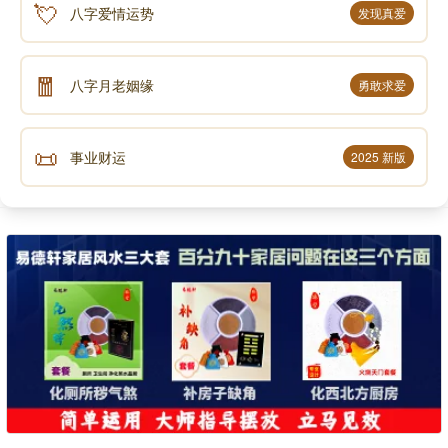
💘
八字爱情运势
发现真爱
🧧
八字月老姻缘
勇敢求爱
📜
事业财运
2025 新版