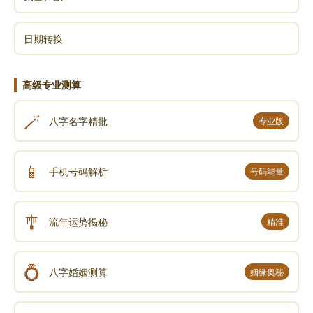
日期转换
高级专业测算
🪄
八字名字精批
专业版
📱
手机号码解析
号码能量
🎐
流年运势揭秘
精准
💍
八字婚姻测算
姻缘奥秘