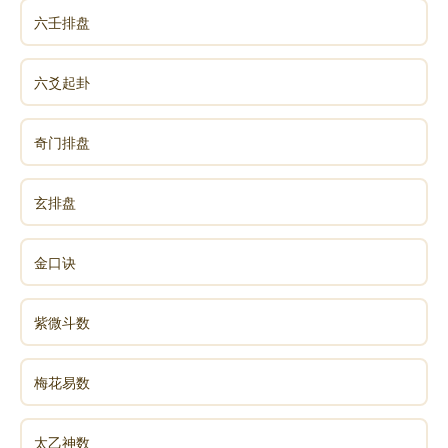
六壬排盘
六爻起卦
奇门排盘
玄排盘
金口诀
紫微斗数
梅花易数
太乙神数