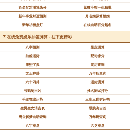
姓名配对测算缘分
紫微斗数一生精批
新年事业财运预测
月老姻缘算婚姻
新年祈福点灯
在线自助百分起名
Ξ
在线免费娱乐抽签测算 - 往下更精彩
八字预测
星座测算
抽签运势
配对缘分
康熙字典
黄历查询
文王神卦
万年历查询
六十四卦
运势测算
号码测吉凶
姓名测试打分
手纹在线运势
三生三世财运书
生男生女清宫表
眼跳测吉凶
周公解梦自助查询
万年历查询
八字排盘
六爻排盘