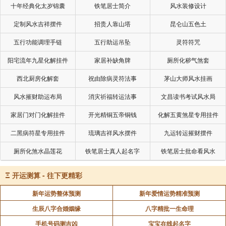
十年经典化太岁锦囊
铁笔居士简介
风水装修设计
定制风水吉祥摆件
招贵人靠山塔
昆仑山五色土
五行功能调理手链
五行助运吊坠
灵符符咒
阳宅流年九星化解挂件
家居补缺角牌
厕所化秽气煞套
西北厨房化解套
祝由除病灵符法事
茅山大师风水挂画
风水摧财助运布局
消灾祈福转运法事
文昌读书考试风水局
家居门对门化解挂件
开光精铜五帝铜钱
化解五黄煞星专用挂件
二黑病符星专用挂件
琉璃吉祥风水摆件
九运转运摧财摆件
厕所化煞水晶莲花
铁笔居士真人起名字
铁笔居士批命看风水
Ξ
开运测算 - 往下更精彩
新年运势整体预测
新年爱情运势精准预测
生辰八字合婚姻缘
八字精批一生命理
手机号码测吉凶
宝宝在线起名字