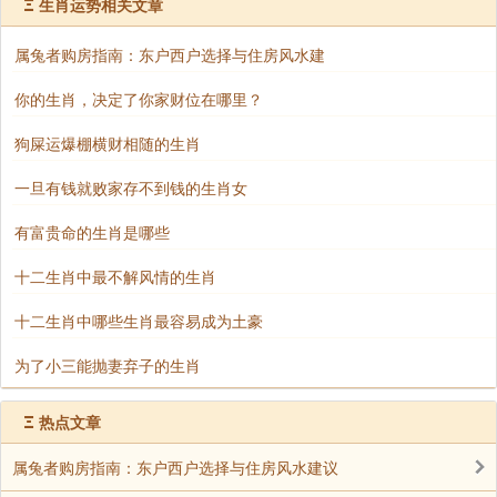
Ξ
生肖运势相关文章
属兔者购房指南：东户西户选择与住房风水建
你的生肖，决定了你家财位在哪里？
87年兔炉中火最佳颜色
狗屎运爆棚横财相随的生肖
青色：
一旦有钱就败家存不到钱的生肖女
有富贵命的生肖是哪些
如山间清泉，给人宁静平和之感，能展现属兔者内
心的纯净高尚，让其在人群中独具一格。还可平衡炉中
十二生肖中最不解风情的生肖
火命属兔人性格中的热烈与冲动，助其在追求梦想时更
十二生肖中哪些生肖最容易成为土豪
冷静理智，提升智慧，有助于在工作和生活中做出明智
为了小三能抛妻弃子的生肖
决策。
Ξ
热点文章
橘棕色：
属兔者购房指南：东户西户选择与住房风水建议
充满温暖与活力，像初升的朝阳，能突显出属兔者