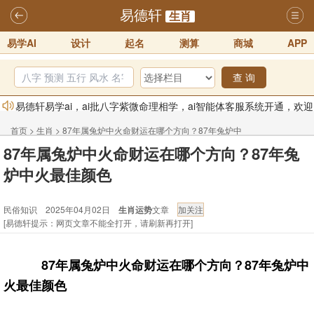
易德轩
生肖
易学AI
设计
起名
测算
商城
APP
查 询
易德轩易学ai，ai批八字紫微命理相学，ai智能体客服系统开通，欢迎
体验！！
2025-07-01
首页
>
生肖
>
87年属兔炉中火命财运在哪个方向？87年兔炉中
易德轩网重构及升能完成，欢迎大家来体验新程序及感觉！！
87年属兔炉中火命财运在哪个方向？87年兔
火最佳颜色 - 民俗知识
2025-07-01
炉中火最佳颜色
2026年化太岁锦囊属马、鼠、牛、龙、兔、狗、鸡生肖化太岁开始预
民俗知识 2025年04月02日
生肖运势
文章
订！！
2025-10-01
[易德轩提示：网页文章不能全打开，请刷新再打开]
2026丙午年铁笔居士精批年运说明
2025-10-12
易德轩首席风水大师铁笔居士简介！！
2021-9-2
87年属兔炉中火命财运在哪个方向？87年兔炉中
易德轩通告：本网站易德轩商标及LOGO注册声明
2021-9-7
火最佳颜色