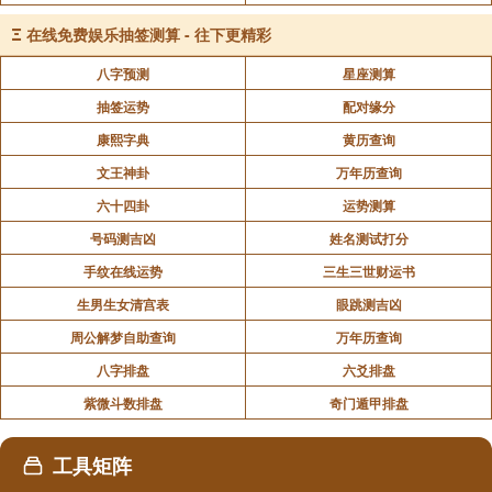
Ξ
在线免费娱乐抽签测算 - 往下更精彩
八字预测
星座测算
抽签运势
配对缘分
康熙字典
黄历查询
文王神卦
万年历查询
六十四卦
运势测算
号码测吉凶
姓名测试打分
手纹在线运势
三生三世财运书
生男生女清宫表
眼跳测吉凶
周公解梦自助查询
万年历查询
八字排盘
六爻排盘
紫微斗数排盘
奇门遁甲排盘
工具矩阵