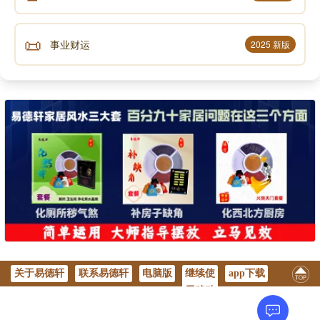
📜
事业财运
2025 新版
关于易德轩
联系易德轩
电脑版
继续使
app下载
用移动
版