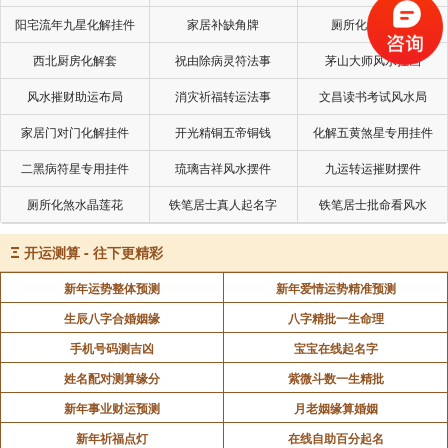
财运方面需要关注的方向和提升策略。通过合理的配饰
阳宅流年九星化解挂件
家居补缺角牌
厕所化秽气煞套
选择和把握关键年份的运势变化，属兔人可以更好地规
西北厨房化解套
祝由除病灵符法事
茅山大师风水挂画
划自己的财运发展，实现事业和财富的双丰收。
风水摧财助运布局
消灾祈福转运法事
文昌读书考试风水局
家居门对门化解挂件
开光精铜五帝铜钱
化解五黄煞星专用挂件
声明：部分内容来于网络，如有侵权，请联系我们删除！以上内容，并
二黑病符星专用挂件
琉璃吉祥风水摆件
九运转运摧财摆件
不代表易德轩观点。
厕所化煞水晶莲花
铁笔居士真人起名字
铁笔居士批命看风水
Ξ
开运测算 - 往下更精彩
新年运势整体预测
新年爱情运势精准预测
生辰八字合婚姻缘
八字精批一生命理
手机号码测吉凶
宝宝在线起名字
姓名配对测算缘分
紫微斗数一生精批
新年事业财运预测
月老姻缘算婚姻
新年祈福点灯
在线自助百分起名