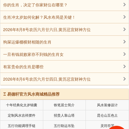
你的生肖，决定了你家财位在哪里？
内心的热情与活力，使其在人群中脱颖而出。同时，它
也是一种充满亲和力的颜色，可拉近人与人之间的距
生肖冲太岁如何化解？风水布局是关键！
离，增强人际关系的和谐，助力属兔者在事业上取得更
2026年8月8号农历六月廿六日,黄历忌宜财神方位
好的成绩。
狗屎运爆棚横财相随的生肖
驼色：
一旦有钱就败家存不到钱的生肖女
经典而稳重，如同沙漠中的骆驼，坚韧而耐久。这
有富贵命的生肖是哪些
种颜色的衣物或配饰，能凸显出属兔者的成熟与稳重，
2026年8月6号农历六月廿四日,黄历忌宜财神方位
让其在职场中更值得信赖。对于炉中火命的属兔人来
说，驼色可平衡其性格中过于热情和冲动的一面，使其
Ξ
易德轩官方风水商城精品推荐
处理问题时更稳重和深思熟虑，提升气质，助其在社交
场合展现独特魅力。
十年经典化太岁锦囊
铁笔居士简介
风水装修设计
定制风水吉祥摆件
招贵人靠山塔
昆仑山五色土
通过对1987年属兔炉中火命的五行缺失、配饰选择
五行功能调理手链
五行助运吊坠
灵符符咒
以及转大运的关键年份的分析，我们可以得出属兔人在