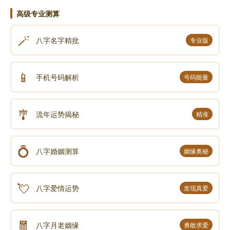
高级专业测算
🪄
八字名字精批
专业版
📱
手机号码解析
号码能量
🎐
流年运势揭秘
精准
💍
八字婚姻测算
姻缘奥秘
💘
八字爱情运势
发现真爱
🧧
八字月老姻缘
勇敢求爱