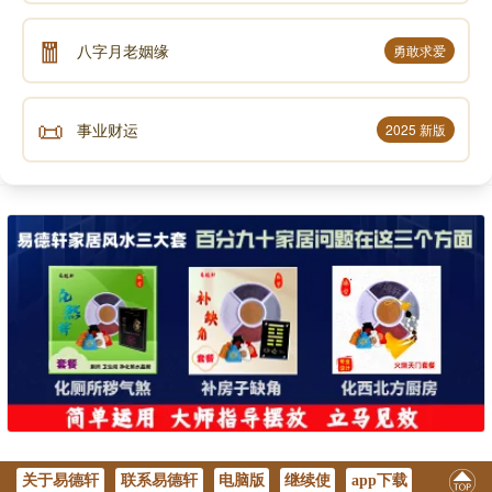
🧧
八字月老姻缘
勇敢求爱
📜
事业财运
2025 新版
关于易德轩
联系易德轩
电脑版
继续使
app下载