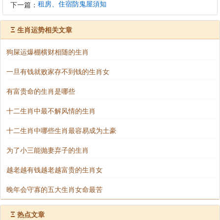
租房、住宿防鬼屋須知
下一篇：
Ξ
生肖运势相关文章
狗屎运爆棚横财相随的生肖
一旦有钱就败家存不到钱的生肖女
有富贵命的生肖是哪些
十二生肖中最不解风情的生肖
十二生肖中哪些生肖最容易成为土豪
为了小三能抛妻弃子的生肖
越老越有钱越老越富贵的生肖女
晚年会守寡的五大生肖女命最苦
Ξ
热点文章