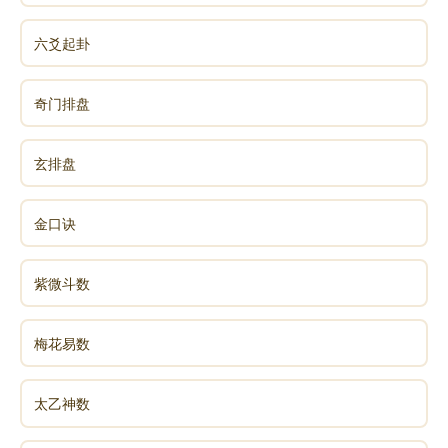
六爻起卦
奇门排盘
玄排盘
金口诀
紫微斗数
梅花易数
太乙神数