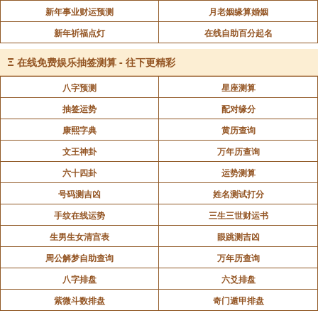
新年事业财运预测
月老姻缘算婚姻
新年祈福点灯
在线自助百分起名
Ξ
在线免费娱乐抽签测算 - 往下更精彩
八字预测
星座测算
抽签运势
配对缘分
康熙字典
黄历查询
文王神卦
万年历查询
六十四卦
运势测算
号码测吉凶
姓名测试打分
手纹在线运势
三生三世财运书
生男生女清宫表
眼跳测吉凶
周公解梦自助查询
万年历查询
八字排盘
六爻排盘
紫微斗数排盘
奇门遁甲排盘