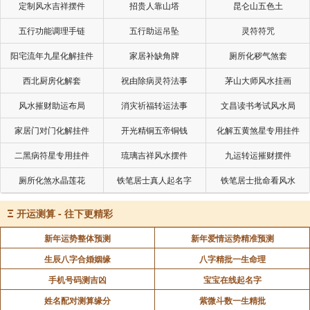
定制风水吉祥摆件
招贵人靠山塔
昆仑山五色土
五行功能调理手链
五行助运吊坠
灵符符咒
阳宅流年九星化解挂件
家居补缺角牌
厕所化秽气煞套
西北厨房化解套
祝由除病灵符法事
茅山大师风水挂画
风水摧财助运布局
消灾祈福转运法事
文昌读书考试风水局
家居门对门化解挂件
开光精铜五帝铜钱
化解五黄煞星专用挂件
二黑病符星专用挂件
琉璃吉祥风水摆件
九运转运摧财摆件
厕所化煞水晶莲花
铁笔居士真人起名字
铁笔居士批命看风水
Ξ
开运测算 - 往下更精彩
新年运势整体预测
新年爱情运势精准预测
生辰八字合婚姻缘
八字精批一生命理
手机号码测吉凶
宝宝在线起名字
姓名配对测算缘分
紫微斗数一生精批