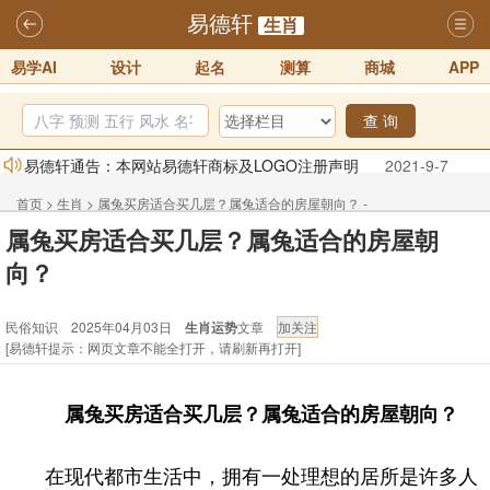
易德轩
生肖
易学AI
设计
起名
测算
商城
APP
查 询
易德轩通告：本网站易德轩商标及LOGO注册声明
2021-9-7
易德轩易学ai，ai批八字紫微命理相学，ai智能体客服系统开通，欢迎
首页
>
生肖
>
属兔买房适合买几层？属兔适合的房屋朝向？ -
体验！！
2025-07-01
属兔买房适合买几层？属兔适合的房屋朝
民俗知识
易德轩网重构及升能完成，欢迎大家来体验新程序及感觉！！
向？
2025-07-01
民俗知识 2025年04月03日
生肖运势
文章
2026年化太岁锦囊属马、鼠、牛、龙、兔、狗、鸡生肖化太岁开始预
[易德轩提示：网页文章不能全打开，请刷新再打开]
订！！
2025-10-01
2026丙午年铁笔居士精批年运说明
2025-10-12
属兔买房适合买几层？属兔适合的房屋朝向？
易德轩首席风水大师铁笔居士简介！！
2021-9-2
在现代都市生活中，拥有一处理想的居所是许多人