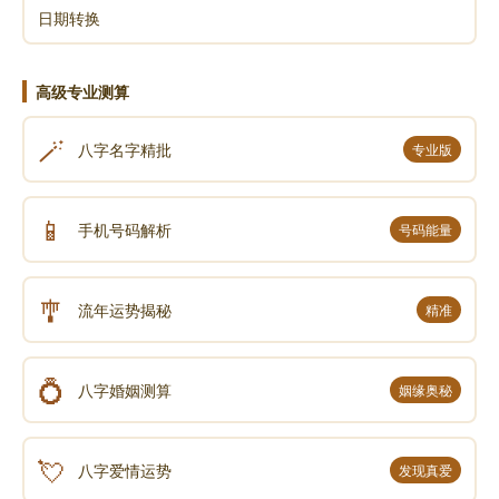
日期转换
高级专业测算
🪄
八字名字精批
专业版
📱
手机号码解析
号码能量
🎐
流年运势揭秘
精准
💍
八字婚姻测算
姻缘奥秘
💘
八字爱情运势
发现真爱