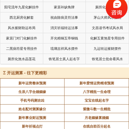
生肖兔与生肖马为相破的关系，因此也不宜成为一
阳宅流年九星化解挂件
家居补缺角牌
厕所化秽气煞套
家人。属兔人和属马人不仅在命理上相冲，在个性方面
西北厨房化解套
祝由除病灵符法事
茅山大师风水挂画
也有着天差地别的不同，平时互相看不顺眼，有事没事
风水摧财助运布局
消灾祈福转运法事
文昌读书考试风水局
吵架，伤害彼此的感情，这样的事情每天都在上演。俗
话说，家和万事兴，只有家庭兴旺了，才能够发展的更
家居门对门化解挂件
开光精铜五帝铜钱
化解五黄煞星专用挂件
加顺利，不管对于父母还是孩子都是如此。所以，建议
二黑病符星专用挂件
琉璃吉祥风水摆件
九运转运摧财摆件
属马朋友还是在合适的年份生孩子比较好。
厕所化煞水晶莲花
铁笔居士真人起名字
铁笔居士批命看风水
Ξ
开运测算 - 往下更精彩
声明：部分内容来于网络，如有侵权，请联系我们删除！以上内容，并
不代表易德轩观点。
新年运势整体预测
新年爱情运势精准预测
生辰八字合婚姻缘
八字精批一生命理
手机号码测吉凶
宝宝在线起名字
姓名配对测算缘分
紫微斗数一生精批
新年事业财运预测
月老姻缘算婚姻
新年祈福点灯
在线自助百分起名