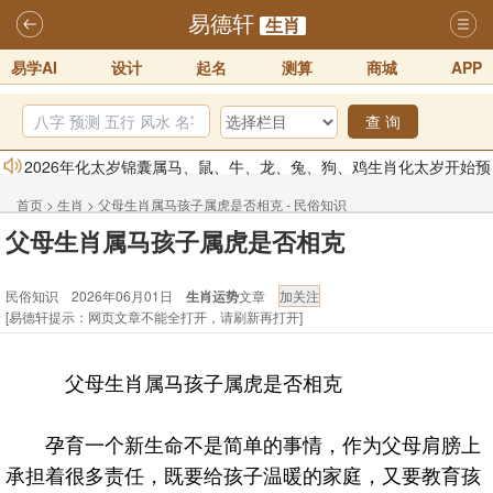
易德轩
生肖
易学AI
设计
起名
测算
商城
APP
查 询
2026年化太岁锦囊属马、鼠、牛、龙、兔、狗、鸡生肖化太岁开始预
订！！
2025-10-01
首页
>
生肖
>
父母生肖属马孩子属虎是否相克 - 民俗知识
2026丙午年铁笔居士精批年运说明
2025-10-12
父母生肖属马孩子属虎是否相克
易德轩首席风水大师铁笔居士简介！！
2021-9-2
民俗知识 2026年06月01日
生肖运势
文章
易德轩通告：本网站易德轩商标及LOGO注册声明
2021-9-7
[易德轩提示：网页文章不能全打开，请刷新再打开]
易德轩易学ai，ai批八字紫微命理相学，ai智能体客服系统开通，欢迎
体验！！
2025-07-01
父母生肖属马孩子属虎是否相克
易德轩网重构及升能完成，欢迎大家来体验新程序及感觉！！
2025-07-01
孕育一个新生命不是简单的事情，作为父母肩膀上
承担着很多责任，既要给孩子温暖的家庭，又要教育孩