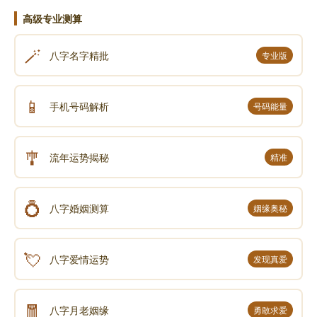
高级专业测算
🪄
八字名字精批
专业版
📱
手机号码解析
号码能量
🎐
流年运势揭秘
精准
💍
八字婚姻测算
姻缘奥秘
💘
八字爱情运势
发现真爱
🧧
八字月老姻缘
勇敢求爱