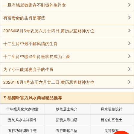
一旦有钱就败家存不到钱的生肖女
生肖马与生肖鼠为相冲的关系，因此不建议在鼠年
有富贵命的生肖是哪些
生孩子，否则会影响自身的健康运势，对情绪也造成很
大的影响。将来在孩子成长的过程，两代人之间也更加
2026年8月6号农历六月廿四日,黄历忌宜财神方位
容易发生矛盾，对双方的运势都不好。
十二生肖中最不解风情的生肖
2、 马年
十二生肖中哪些生肖最容易成为土豪
为了小三能抛妻弃子的生肖
按照命理分析，午午自刑，因此属马人是不宜在本
命年生孩子的，两者之间为相刑的关系。因此属马的人
2026年8月4号农历六月廿二日,黄历忌宜财神方位
如果生一个和自己数显相同的孩子，未来的育儿之路将
困难重重，彼此之间常因为观念不合起争执，还会导致
Ξ
易德轩官方风水商城精品推荐
孩子变得叛逆，未来的人生道路充满不确定性。
十年经典化太岁锦囊
铁笔居士简介
风水装修设计
定制风水吉祥摆件
招贵人靠山塔
昆仑山五色土
3、 兔年
五行功能调理手链
五行助运吊坠
灵符符咒