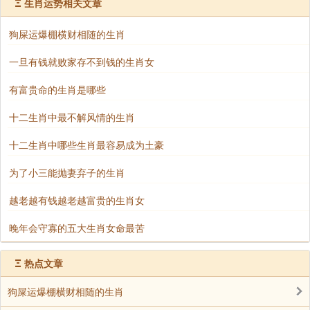
Ξ
生肖运势相关文章
狗屎运爆棚横财相随的生肖
一旦有钱就败家存不到钱的生肖女
有富贵命的生肖是哪些
十二生肖中最不解风情的生肖
十二生肖中哪些生肖最容易成为土豪
为了小三能抛妻弃子的生肖
越老越有钱越老越富贵的生肖女
晚年会守寡的五大生肖女命最苦
属马人不宜在什么年份生孩子
Ξ
热点文章
狗屎运爆棚横财相随的生肖
1、 鼠年