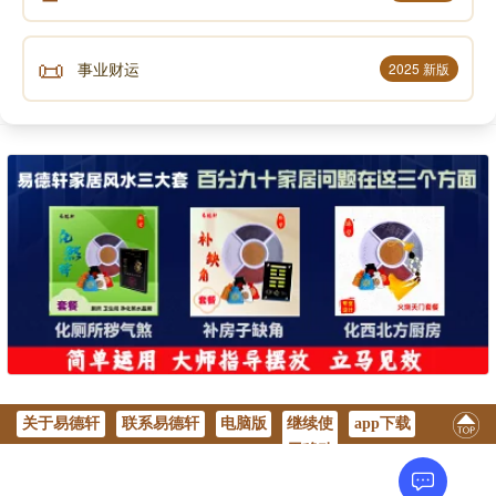
📜
事业财运
2025 新版
关于易德轩
联系易德轩
电脑版
继续使
app下载
用移动
版