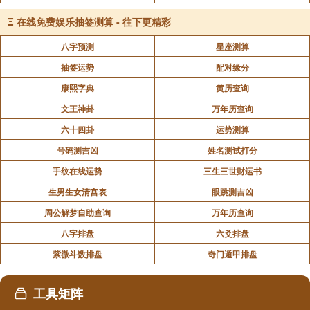
Ξ
在线免费娱乐抽签测算 - 往下更精彩
八字预测
星座测算
抽签运势
配对缘分
康熙字典
黄历查询
文王神卦
万年历查询
六十四卦
运势测算
号码测吉凶
姓名测试打分
手纹在线运势
三生三世财运书
生男生女清宫表
眼跳测吉凶
周公解梦自助查询
万年历查询
八字排盘
六爻排盘
紫微斗数排盘
奇门遁甲排盘
工具矩阵