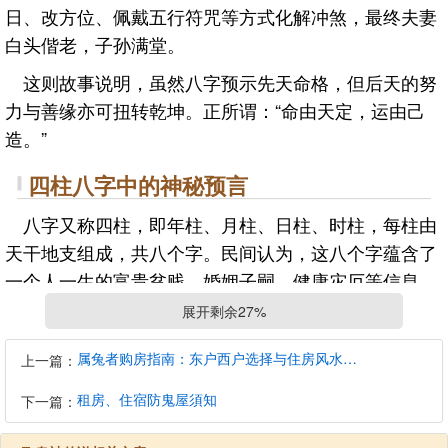
日、改方位、佩戴五行符咒等方式化解冲煞，最终夫妻
白头偕老，子孙满堂。
这则故事说明，虽然八字预示先天命格，但后天的努
力与善缘亦可扭转乾坤。正所谓：“命由天定，运由己
造。”
四柱八字中的神秘预言
八字又称四柱，即年柱、月柱、日柱、时柱，每柱由
天干地支组成，共八个字。民间认为，这八个字蕴含了
一个人一生的富贵贫贱、婚姻子嗣、健康灾厄等信息。
展开剩余27%
在一则流传于江南的传说中，有一位神童三岁便能推
八字。他曾为一名乞丐测算，断言其“四十岁前困顿，四
属兔者购房指南：东户西户选择与住房风水建议
上一篇：
十岁后飞黄腾达”。众人不信，二十年后果然此人被皇室
认祖归宗，封侯拜相。人们这才相信，八字之中，真有
租房、住宿防鬼屋須知
下一篇：
天机暗藏。