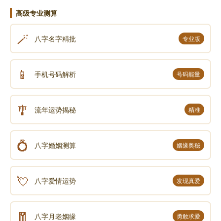
高级专业测算
🪄
八字名字精批
专业版
📱
手机号码解析
号码能量
🎐
流年运势揭秘
精准
💍
八字婚姻测算
姻缘奥秘
💘
八字爱情运势
发现真爱
🧧
八字月老姻缘
勇敢求爱