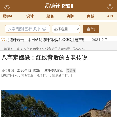
易德轩
生肖
易学AI
设计
起名
测算
商城
APP
查 询
易德轩通告：本网站易德轩商标及LOGO注册声明
2021-9-7
易德轩易学ai，ai批八字紫微命理相学，ai智能体客服系统开通，欢迎
首页
>
生肖
>
八字定姻缘：红线背后的古老传说 - 民俗知识
体验！！
2025-07-01
八字定姻缘：红线背后的古老传说
易德轩网重构及升能完成，欢迎大家来体验新程序及感觉！！
民俗知识 2025年12月02日
鬼神传说
文章
2025-07-01
[易德轩提示：网页文章不能全打开，请刷新再打开]
2026年化太岁锦囊属马、鼠、牛、龙、兔、狗、鸡生肖化太岁开始预
订！！
2025-10-01
2026丙午年铁笔居士精批年运说明
2025-10-12
易德轩首席风水大师铁笔居士简介！！
2021-9-2