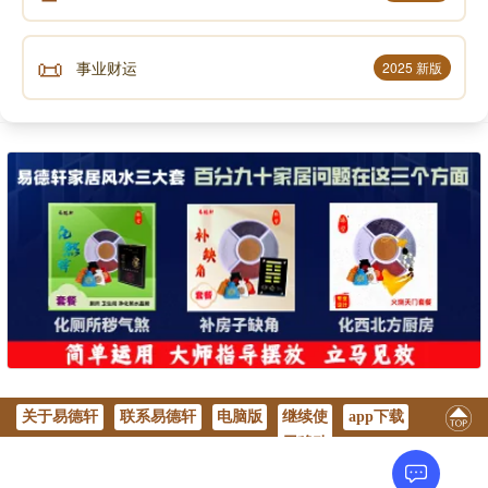
📜
事业财运
2025 新版
关于易德轩
联系易德轩
电脑版
继续使
app下载
用移动
版