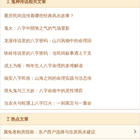
Ξ
鬼神传说相关文章
如何从八字看婚姻早晚？
重庆民间流传着哪些经典风水故事？
在民间习俗中，长辈常请算命先生为子女合八字，以
鬼火：八字中阴煞之气的气场显影
测婚期。若日柱地支为“子、午、卯、酉”者，称为“四
正”，主早婚；若为“辰、戌、丑、未”，则多晚婚。此
龙溪传说里的八字密码：山川风物中的命理回
外，若八字中财星（男命）或官星（女命）旺盛且无破
铁岭传说里的八字密码：当民间叙事遇上干支
损，也预示婚姻顺遂。
戌土为枢：狗年生人八字命理的多维解读
传统认为，结婚之年若与双方八字无冲无
小贴士：
刑，再选一个黄道吉日，便可趋吉避凶，百年好合。
福安八字民俗：山海之间的命理实践与活态传
结语：传说背后的民俗智慧
滑头鬼与三大妖：八字命格中的灵性博弈
当农夫与蛇遇上八字巳火：一则寓言与一重命
“四字民间传说故事”虽带有神话色彩，但其核心仍源
于千百年来人们对八字文化的信仰与探索。无论是“八
Ξ
热点文章
字定姻缘”还是“命中有贵人”，这些故事不仅丰富了民间
文化，也反映出古人对命运的敬畏与对美好生活的向
属兔者购房指南：东户西户选择与住房风水建议
往。