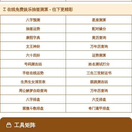
Ξ
在线免费娱乐抽签测算 - 往下更精彩
八字预测
星座测算
抽签运势
配对缘分
康熙字典
黄历查询
文王神卦
万年历查询
六十四卦
运势测算
号码测吉凶
姓名测试打分
手纹在线运势
三生三世财运书
生男生女清宫表
眼跳测吉凶
周公解梦自助查询
万年历查询
八字排盘
六爻排盘
紫微斗数排盘
奇门遁甲排盘
工具矩阵