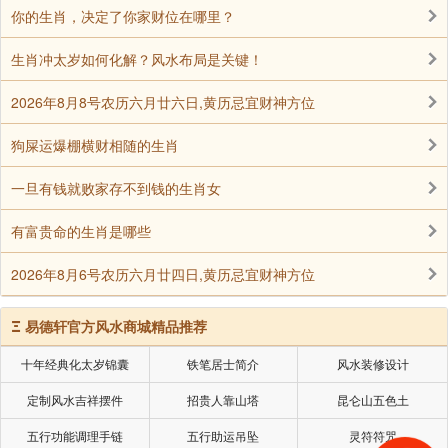
你的生肖，决定了你家财位在哪里？
今日读来，这些传说不仅是茶余饭后的谈资，更是一
生肖冲太岁如何化解？风水布局是关键！
面镜子，映照出中华民俗中深厚的命理哲思与人文情
怀。
2026年8月8号农历六月廿六日,黄历忌宜财神方位
狗屎运爆棚横财相随的生肖
声明：部分内容来于网络，如有侵权，请联系我们删除！以上内容，并
一旦有钱就败家存不到钱的生肖女
不代表易德轩观点。
有富贵命的生肖是哪些
2026年8月6号农历六月廿四日,黄历忌宜财神方位
Ξ
易德轩官方风水商城精品推荐
十年经典化太岁锦囊
铁笔居士简介
风水装修设计
定制风水吉祥摆件
招贵人靠山塔
昆仑山五色土
五行功能调理手链
五行助运吊坠
灵符符咒