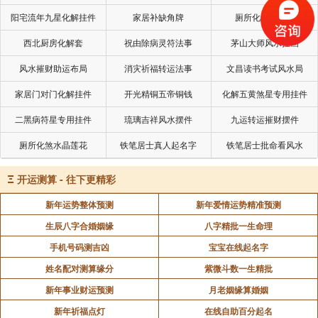
阳宅流年九星化解挂件
家居补缺角牌
厕所化秽气煞套
西北厨房化解套
祝由除病灵符法事
茅山大师风水挂画
风水摧财助运布局
消灾祈福转运法事
文昌读书考试风水局
家居门对门化解挂件
开光精铜五帝铜钱
化解五黄煞星专用挂件
二黑病符星专用挂件
琉璃吉祥风水摆件
九运转运摧财摆件
厕所化煞水晶莲花
铁笔居士真人起名字
铁笔居士批命看风水
Ξ
开运测算 - 往下更精彩
新年运势整体预测
新年爱情运势精准预测
生辰八字合婚姻缘
八字精批一生命理
手机号码测吉凶
宝宝在线起名字
姓名配对测算缘分
紫微斗数一生精批
新年事业财运预测
月老姻缘算婚姻
新年祈福点灯
在线自助百分起名