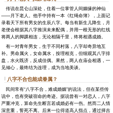
传说在昆仑山深处，住着一位掌管人间姻缘的神仙
——月下老人。他手中持有一本《红绳命簿》，上面记
录着天下所有男女的生辰八字。每当有新生儿降生，月
老便会根据其八字推演未来配偶，并用一根无形的红线
将两人的脚踝相连，无论相隔千里，终将相遇成婚。
有一对青年男女，生于不同村落，八字却奇异地互
补。男命属火，女命属水，按理相克，但细观其八字排
盘，水火既济，反成佳偶。果然，两人在庙会相遇，一
见倾心，最终结为连理，成为当地美谈。
八字不合也能成眷属？
民间常有“八字不合，难成婚姻”的说法，但在某些传
说中，也有突破宿命的奇迹。据说曾有一对恋人，八字
严重冲克，算命先生断言若成婚必有一伤。然而二人情
深意重，誓死不离。后来一位得道高人指点，通过择吉