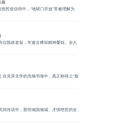
共振
传统民俗信仰中，“地狱门开放”常被理解为
香
有位陈姓老翁，年逾古稀却精神矍铄。乡人
 在灵异文学的浩瀚书海中，真正称得上“巅
民间传说中，那些倾国倾城、才情绝世的女