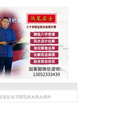
灵签
起名字
阴宅风水
风水摆件