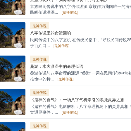
京族民间传说中的八字信仰渊源 京族作为我国唯一的海
民间传说深深...
[鬼神传说]
鬼神传说
八字传说里的命运回响
民间传说中的八字玄机 在传统民俗中，“寻找民间传说2
于百姓口...
[鬼神传说]
鬼神传说
桑淤：水火淤滞中的命理低语
桑淤传说与八字命理的渊源 “桑淤”一词在民间传说中
推命中的特...
[鬼神传说]
鬼神传说
《鬼神的香气》：一场八字气机牵引的嗅觉灵异之旅
《鬼神的香气》电影解析：八字命理视角下的灵异真相 
觉通灵事件，...
[鬼神传说]
鬼神传说