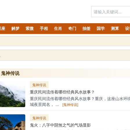
星座
解梦
紫微
手相
生肖
奇门
抽签
国学
测算
设
说
鬼神传说
鬼神传说
重庆民间流传着哪些经典风水故事？
重庆民间流传着哪些经典风水故事？重庆，这座山水环
城夜景闻名， ...
[鬼神传说]
鬼神传说
鬼火：八字中阴煞之气的气场显影