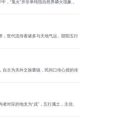
学中，“鬼火”并非单纯指自然界磷火现象，
带，世代流传着诸多与天地气运、阴阳五行
，自古为关外文脉重镇，民间口传心授的传
狗者对应的地支为“戌”，五行属土，主信、