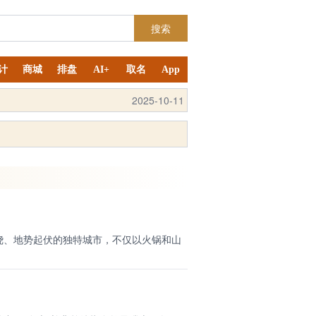
搜索
计
商城
排盘
AI+
取名
App
2025-10-11
绕、地势起伏的独特城市，不仅以火锅和山