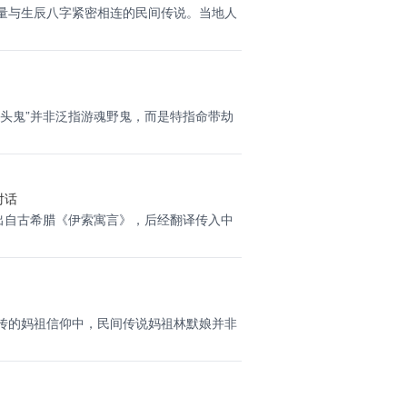
量与生辰八字紧密相连的民间传说。当地人
滑头鬼”并非泛指游魂野鬼，而是特指命带劫
对话
》出自古希腊《伊索寓言》，后经翻译传入中
传的妈祖信仰中，民间传说妈祖林默娘并非