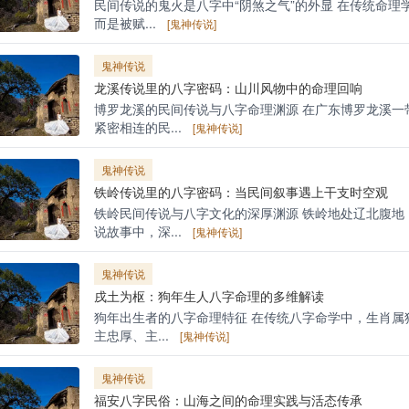
民间传说的鬼火是八字中“阴煞之气”的外显 在传统命理
而是被赋...
[鬼神传说]
鬼神传说
龙溪传说里的八字密码：山川风物中的命理回响
博罗龙溪的民间传说与八字命理渊源 在广东博罗龙溪一
紧密相连的民...
[鬼神传说]
鬼神传说
铁岭传说里的八字密码：当民间叙事遇上干支时空观
铁岭民间传说与八字文化的深厚渊源 铁岭地处辽北腹地
说故事中，深...
[鬼神传说]
鬼神传说
戌土为枢：狗年生人八字命理的多维解读
狗年出生者的八字命理特征 在传统八字命学中，生肖属
主忠厚、主...
[鬼神传说]
鬼神传说
福安八字民俗：山海之间的命理实践与活态传承