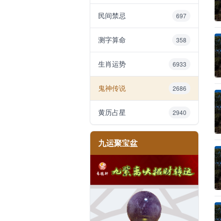
民间禁忌
697
测字算命
358
生肖运势
6933
鬼神传说
2686
黄历占星
2940
九运聚宝盆