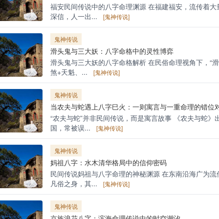
福安民间传说中的八字命理渊源 在福建福安，流传着大
深信，人一出...
[鬼神传说]
鬼神传说
滑头鬼与三大妖：八字命格中的灵性博弈
滑头鬼与三大妖的八字命格解析 在民俗命理视角下，“
煞+天魁、...
[鬼神传说]
鬼神传说
当农夫与蛇遇上八字巳火：一则寓言与一重命理的错位
“农夫与蛇”并非民间传说，而是寓言故事 《农夫与蛇
国，常被误...
[鬼神传说]
鬼神传说
妈祖八字：水木清华格局中的信仰密码
民间传说妈祖与八字命理的神秘渊源 在东南沿海广为流
凡俗之身，其...
[鬼神传说]
鬼神传说
京族浪花八字：滨海命理传说中的时空潮汐