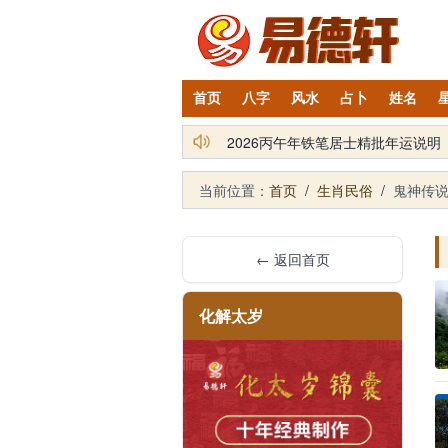
首页
八字
风水
占卜
姓名
2026丙午年铁笔居士精批年运说明
当前位置：
首页
/
生肖民俗
/
鬼神传
← 返回首页
化解太岁