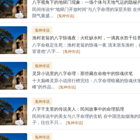
八字视角下的地狱门现象：一场个体与天地气运的隐秘
民间传说中“地狱门开放时间”与八字命理的深层关联 在
阴气最盛...
[鬼神传说]
鬼神传说
渔村老翁的八字惊魂夜：火旺缺水时，一滴真水胜千炷
八字命格定生死：渔村老翁的惊魂一夜 清末浙东渔村，
皆道他“八字...
[鬼神传说]
鬼神传说
灵异小说里的八字命理：那些藏在命格中的惊魂伏笔
十大巅峰灵异小说排行榜完结：八字命理暗藏的惊魂伏笔
峰”的作品...
[鬼神传说]
鬼神传说
八字干支里的传说美人：民间故事中的命理肌理
民间传说中的美女与八字命理的玄机 在中国浩如烟海的
子，往往不只...
[鬼神传说]
鬼神传说