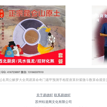
416723897 微信: 13166337010
起名
周公解梦大全
周易算命
奇门遁甲预测
手相
星座
算卦
紫微斗数算命
观音
关于易德轩
联系易德轩
苏州钰道阁文化有限公司