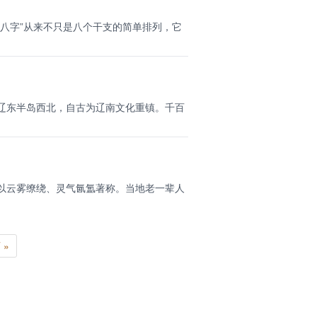
“八字”从来不只是八个干支的简单排列，它
辽东半岛西北，自古为辽南文化重镇。千百
以云雾缭绕、灵气氤氲著称。当地老一辈人
 »