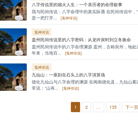
八字传说里的烟火人生：一个亲历者的命理叙事
我与民间传说：八字命理中的真实际遇 在民间传说中，
是一把打开...
[鬼神传说]
鬼神传说
盖州民间传说里的八字密码：从龙吟寅时到立冬换命
盖州民间传说中的八字命理渊源 盖州，古称辰州，地处
年来，当地百...
[鬼神传说]
鬼神传说
九仙山：一座刻在石头上的八字演算场
德化九仙山与八字命理的渊源 在闽南德化县，九仙山素
常说：“山有...
[鬼神传说]
1
2
…
135
下一页