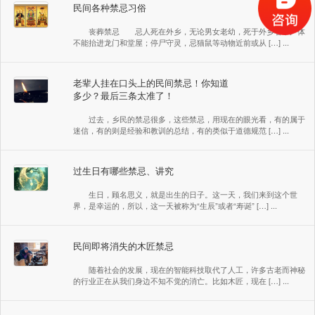
民间各种禁忌习俗
丧葬禁忌 忌人死在外乡，无论男女老幼，死于外乡者，尸体
不能抬进龙门和堂屋；停尸守灵，忌猫鼠等动物近前或从 […] ...
老辈人挂在口头上的民间禁忌！你知道
多少？最后三条太准了！
过去，乡民的禁忌很多，这些禁忌，用现在的眼光看，有的属于
迷信，有的则是经验和教训的总结，有的类似于道德规范 […] ...
过生日有哪些禁忌、讲究
生日，顾名思义，就是出生的日子。这一天，我们来到这个世
界，是幸运的，所以，这一天被称为“生辰”或者“寿诞” […] ...
民间即将消失的木匠禁忌
随着社会的发展，现在的智能科技取代了人工，许多古老而神秘
的行业正在从我们身边不知不觉的消亡。比如木匠，现在 […] ...