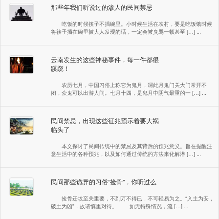
那些年我们听说过的渗人的民间禁忌
吃饭的时候筷子不插碗里。小时候生活在农村，要是吃饭饿时候
将筷子插在碗里被大人发现的话，一定会被臭骂一顿甚至 […] ...
云南发生的这些神秘事件，每一件都很
蹊跷！
农历七月，中国习俗上称它为鬼月，谓此月鬼门关大门常开不
闭，众鬼可以出游人间。七月十四，是鬼月中阴气最重的一 […] ...
民间禁忌，出现这些征兆预示着要大祸
临头了
本文探讨了民间传统中的禁忌及其背后的预兆意义。旨在提醒注
意生活中的各种预兆，以及如何通过传统的方法来化解潜 […] ...
民间那些诡异的习俗“捡骨”，你听过么
捡骨迁坟至关重要，不到万不得已，不可轻易为之。“入土为安，
破土为凶”，故请慎重对待。 如无特殊情况，流 […] ...