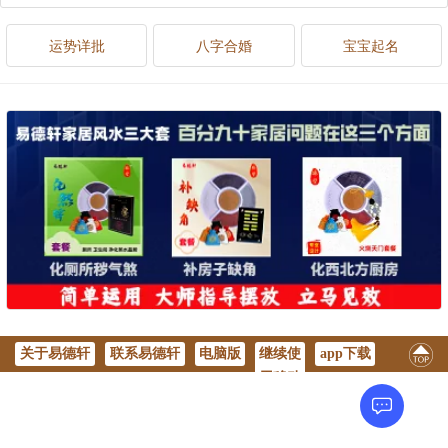
运势详批
八字合婚
宝宝起名
关于易德轩
联系易德轩
电脑版
继续使
app下载
用移动
版