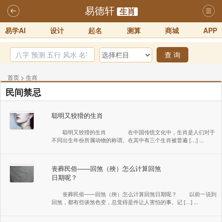
易德轩
生肖
易学AI
设计
起名
测算
商城
APP
查 询
首页
>
生肖
民间禁忌
聪明又狡猾的生肖
聪明又狡猾的生肖 在中国传统文化中，生肖是人们对于
不同出生年份所属动物的称谓。在其中有三个生肖被普遍 […] ...
丧葬民俗——回煞（殃）怎么计算回煞
日期呢？
丧葬民俗——回煞（殃）怎么计算回煞日期呢？ 以前一说到
回煞，都有些谈煞色变，总觉得是件让人害怕的事。记 […] ...