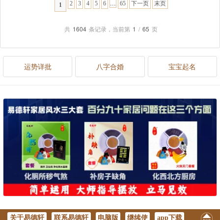
...
2
3
4
5
6
65
下一页
末页
1
共
1604
条记录，当前第
1
/
65
页
运势详批
八字合婚
宝宝起名
关于易德轩
联系易德轩
电脑版
继续使
app下载