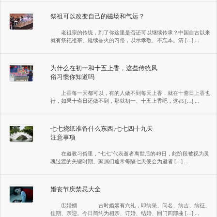
祭祖可以改变自己的磁场和气运？
老祖宗的传统，到了你这里是否还可以继续传承？中国自古以来
就有祭祀祖宗、延续香火的习俗，以示孝敬、不忘本。清 […] ...
为什么在初一和十五上香，这些传统风
俗习惯你知道吗
上香每一天都可以，有的人做不到每天上香，就在十斋日上香也
行，如果十斋日还做不到，那就初一、十五上香吧，这都 […] ...
七七烧纸准备什么东西,七七四十九天
注意事项
在道教习俗里，“七七”代表逝者离世后的49日，此阶段被视为灵
魂过渡的关键时期。家属们通常每隔七天便会为逝者 […] ...
婚丧节庆禁忌大全
①婚姻 古时婚姻有六礼，即纳采、问名、纳吉、纳征、
佳期、亲迎。今日简约为相亲、订婚、结婚、回门四部曲 […] ...