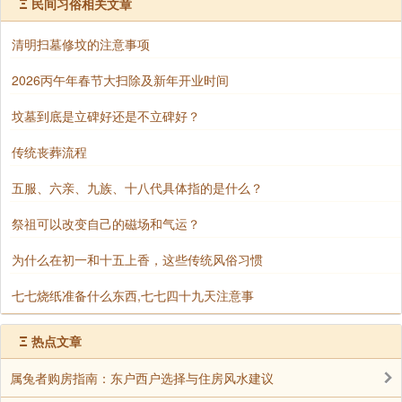
Ξ
民间习俗相关文章
三供：酒、糖、豆
清明扫墓修坟的注意事项
2026丙午年春节大扫除及新年开业时间
“上天言好事，下界保平安”，这是人们对灶王爷的
美好祈愿。为了让他在天庭多说好话，家家户户都会准
坟墓到底是立碑好还是不立碑好？
备三样供品：酒、糖、豆。酒，寓意让灶王爷喝得酩酊
传统丧葬流程
大醉，忘却人间的烦恼与过错；糖，尤其是糖瓜，用来
黏住灶王爷的嘴巴，让他无法向玉帝禀报家中的坏话；
五服、六亲、九族、十八代具体指的是什么？
豆，则是为灶王爷的坐骑准备的佳肴，以示对灶王爷的
祭祖可以改变自己的磁场和气运？
恭敬与款待。
为什么在初一和十五上香，这些传统风俗习惯
三不忘：酒水、糖瓜抹嘴、焚化神像
七七烧纸准备什么东西,七七四十九天注意事
除了上述三供外，民间还有“三不忘”的习俗。
Ξ
热点文章
属兔者购房指南：东户西户选择与住房风水建议
首先，不忘给灶王爷供奉酒水，希望他能沉醉其