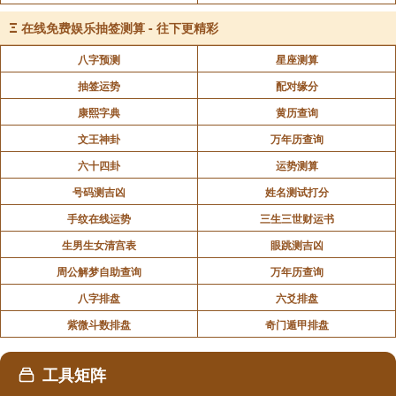
声明：部分内容来于网络，如有侵权，请联系我们删除！以上内容，并
Ξ
在线免费娱乐抽签测算 - 往下更精彩
不代表易德轩观点。
八字预测
星座测算
抽签运势
配对缘分
康熙字典
黄历查询
文王神卦
万年历查询
六十四卦
运势测算
号码测吉凶
姓名测试打分
手纹在线运势
三生三世财运书
生男生女清宫表
眼跳测吉凶
周公解梦自助查询
万年历查询
八字排盘
六爻排盘
紫微斗数排盘
奇门遁甲排盘
工具矩阵