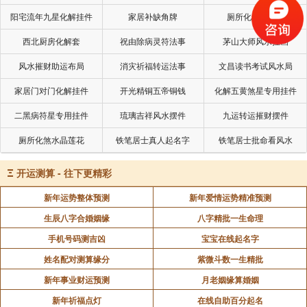
阳宅流年九星化解挂件
家居补缺角牌
厕所化秽气煞套
最后，不忘在祭灶后将灶王爷的神像焚化，象征着
西北厨房化解套
祝由除病灵符法事
茅山大师风水挂画
灶王爷已升天，家中需静待其归。值得注意的是，焚化
风水摧财助运布局
消灾祈福转运法事
文昌读书考试风水局
神像的时间有讲究，一般选择在腊月二十四下午六点左
右，且不可随意丢弃，以示对神灵的尊重。
家居门对门化解挂件
开光精铜五帝铜钱
化解五黄煞星专用挂件
二黑病符星专用挂件
琉璃吉祥风水摆件
九运转运摧财摆件
小年这一天，除了吃灶糖，大家还会吃年糕。民间
厕所化煞水晶莲花
铁笔居士真人起名字
铁笔居士批命看风水
有种说法，吃年糕能让新的一年步步高升。此外，还有
一种说法认为吃年糕能够黏住灶王爷的嘴，让他多说些
Ξ
开运测算 - 往下更精彩
好话，少说坏话，保佑家庭平安。除了年糕，北方很多
新年运势整体预测
新年爱情运势精准预测
地方在小年这天还会吃饺子，这代表着“送行的饺子，迎
生辰八字合婚姻缘
八字精批一生命理
风的面”。因为灶王爷要上天报告，所以吃饺子有送别的
手机号码测吉凶
宝宝在线起名字
寓意。亲爱的朋友们，你们家在祭灶的时候，有特别的
姓名配对测算缘分
紫微斗数一生精批
祭灶习惯吗？
新年事业财运预测
月老姻缘算婚姻
新年祈福点灯
在线自助百分起名