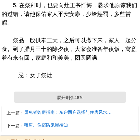
5. 在祭拜时，也要向灶王爷忏悔，恳求他原谅我们
的过错，请他保佑家人平安安康，少给惩罚，多些赏
赐。
祭品一般供奉三天，之后可以撤下来，家人一起分
食。到了腊月三十的除夕夜，大家会准备年夜饭，寓意
着有来有回，家庭和和美美，团圆圆满。
一忌：女子祭灶
在民间，流传着“男不拜月，女不祭灶”的古训。中
展开剩余48%
秋之夜，女子祭拜月神，而在腊月祭灶时，则由男子担
此重任。这一习俗源于古代男女有别的传统观念，以及
属兔者购房指南：东户西户选择与住房风水建议
上一篇：
月神属阴、灶神属阳的性别象征。灶王爷被视为家庭
租房、住宿防鬼屋須知
下一篇：
的“一家之主”，自然应由家中的男性代表来祭拜，以彰
显对家庭权威的尊重。