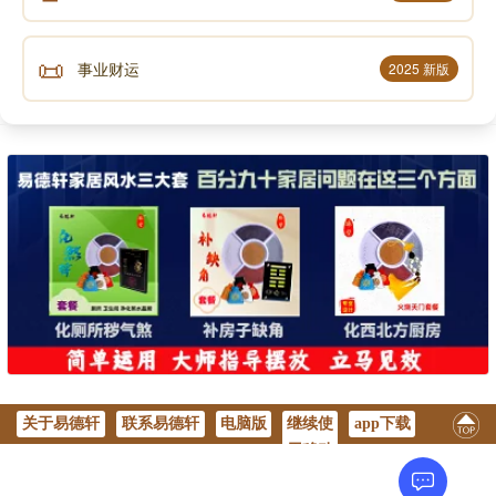
📜
事业财运
2025 新版
关于易德轩
联系易德轩
电脑版
继续使
app下载
用移动
版