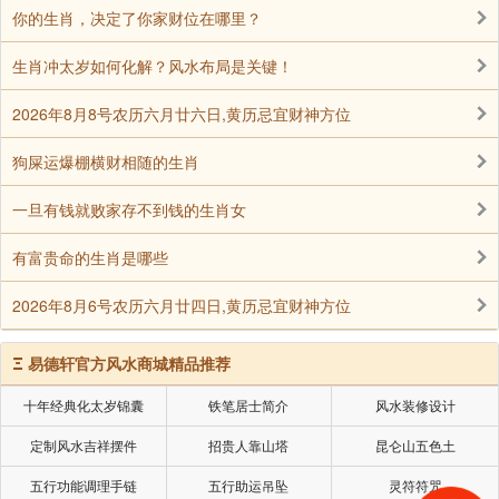
中，忘却职责；
你的生肖，决定了你家财位在哪里？
生肖冲太岁如何化解？风水布局是关键！
其次，不忘将糖瓜融化后抹在灶王爷的嘴上，寓意
让他嘴甜，多说吉祥话；
2026年8月8号农历六月廿六日,黄历忌宜财神方位
狗屎运爆棚横财相随的生肖
一旦有钱就败家存不到钱的生肖女
有富贵命的生肖是哪些
2026年8月6号农历六月廿四日,黄历忌宜财神方位
Ξ
易德轩官方风水商城精品推荐
十年经典化太岁锦囊
铁笔居士简介
风水装修设计
定制风水吉祥摆件
招贵人靠山塔
昆仑山五色土
五行功能调理手链
五行助运吊坠
灵符符咒