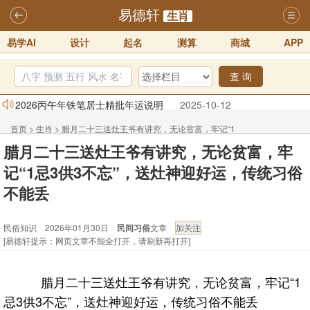
易德轩
生肖
易学AI
设计
起名
测算
商城
APP
查 询
2026丙午年铁笔居士精批年运说明
2025-10-12
易德轩首席风水大师铁笔居士简介！！
2021-9-2
首页
>
生肖
>
腊月二十三送灶王爷有讲究，无论贫富，牢记“1
易德轩通告：本网站易德轩商标及LOGO注册声明
2021-9-7
腊月二十三送灶王爷有讲究，无论贫富，牢
忌3供3不忘”，送灶神迎好运，传统习俗不能丢 - 民俗知识
易德轩易学ai，ai批八字紫微命理相学，ai智能体客服系统开通，欢迎
记“1忌3供3不忘”，送灶神迎好运，传统习俗
体验！！
2025-07-01
不能丢
易德轩网重构及升能完成，欢迎大家来体验新程序及感觉！！
民俗知识 2026年01月30日
民间习俗
文章
2025-07-01
[易德轩提示：网页文章不能全打开，请刷新再打开]
2026年化太岁锦囊属马、鼠、牛、龙、兔、狗、鸡生肖化太岁开始预
订！！
2025-10-01
腊月二十三送灶王爷有讲究，无论贫富，牢记“1
忌3供3不忘”，送灶神迎好运，传统习俗不能丢