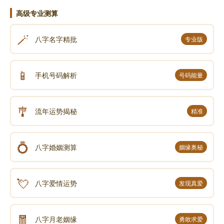
高级专业测算
🪄
八字名字精批
专业版
📱
手机号码解析
号码能量
🎐
流年运势揭秘
精准
💍
八字婚姻测算
姻缘奥秘
💘
八字爱情运势
发现真爱
🧧
八字月老姻缘
勇敢求爱