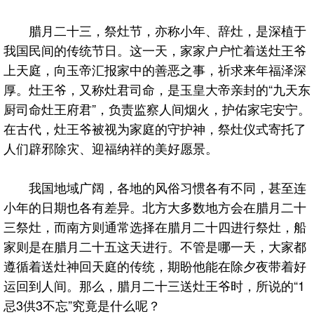
腊月二十三，祭灶节，亦称小年、辞灶，是深植于
我国民间的传统节日。这一天，家家户户忙着送灶王爷
上天庭，向玉帝汇报家中的善恶之事，祈求来年福泽深
厚。灶王爷，又称灶君司命，是玉皇大帝亲封的“九天东
厨司命灶王府君”，负责监察人间烟火，护佑家宅安宁。
在古代，灶王爷被视为家庭的守护神，祭灶仪式寄托了
人们辟邪除灾、迎福纳祥的美好愿景。
我国地域广阔，各地的风俗习惯各有不同，甚至连
小年的日期也各有差异。北方大多数地方会在腊月二十
三祭灶，而南方则通常选择在腊月二十四进行祭灶，船
家则是在腊月二十五这天进行。不管是哪一天，大家都
遵循着送灶神回天庭的传统，期盼他能在除夕夜带着好
运回到人间。那么，腊月二十三送灶王爷时，所说的“1
忌3供3不忘”究竟是什么呢？