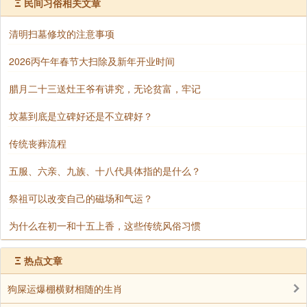
Ξ
民间习俗相关文章
对少儿识字习礼的启蒙教育。
清明扫墓修坟的注意事项
2026丙午年春节大扫除及新年开业时间
腊月二十三送灶王爷有讲究，无论贫富，牢记
坟墓到底是立碑好还是不立碑好？
传统丧葬流程
五服、六亲、九族、十八代具体指的是什么？
祭祖可以改变自己的磁场和气运？
为什么在初一和十五上香，这些传统风俗习惯
风俗六：放龙灯
Ξ
热点文章
黄河三角洲及一些沿河地区还有“放龙灯”的习俗。
狗屎运爆棚横财相随的生肖
不少人家用芦苇或秫秸扎成小船，插上蜡烛或放上用萝