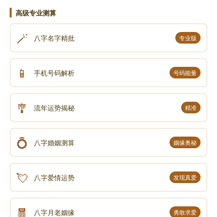
高级专业测算
🪄
八字名字精批
专业版
📱
手机号码解析
号码能量
🎐
流年运势揭秘
精准
💍
八字婚姻测算
姻缘奥秘
💘
八字爱情运势
发现真爱
🧧
八字月老姻缘
勇敢求爱