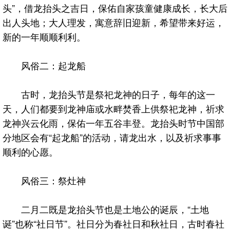
头”，借龙抬头之吉日，保佑自家孩童健康成长，长大后
出人头地；大人理发，寓意辞旧迎新，希望带来好运，
新的一年顺顺利利。
风俗二：起龙船
古时，龙抬头节是祭祀龙神的日子，每年的这一
天，人们都要到龙神庙或水畔焚香上供祭祀龙神，祈求
龙神兴云化雨，保佑一年五谷丰登。龙抬头时节中国部
分地区会有“起龙船”的活动，请龙出水，以及祈求事事
顺利的心愿。
风俗三：祭灶神
二月二既是龙抬头节也是土地公的诞辰，“土地
诞”也称“社日节”。社日分为春社日和秋社日，古时春社