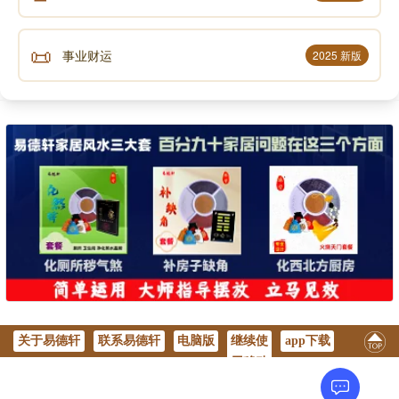
📜
事业财运
2025 新版
关于易德轩
联系易德轩
电脑版
继续使
app下载
用移动
版