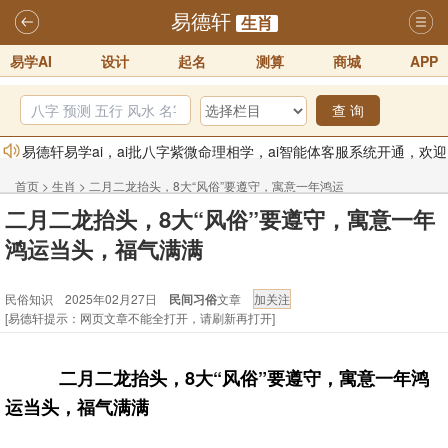
易德轩
生肖
易学AI
设计
起名
测算
商城
APP
查 询
易德轩易学ai，ai批八字紫微命理相学，ai智能体客服系统开通，欢迎
体验！！
2025-07-01
首页
>
生肖
>
二月二龙抬头，8大“风俗”要遵守，寓意一年鸿运
易德轩网重构及升能完成，欢迎大家来体验新程序及感觉！！
二月二龙抬头，8大“风俗”要遵守，寓意一年
当头，福气满满 - 民俗知识
2025-07-01
鸿运当头，福气满满
2026年化太岁锦囊属马、鼠、牛、龙、兔、狗、鸡生肖化太岁开始预
民俗知识 2025年02月27日
民间习俗
文章
订！！
2025-10-01
[易德轩提示：网页文章不能全打开，请刷新再打开]
2026丙午年铁笔居士精批年运说明
2025-10-12
易德轩首席风水大师铁笔居士简介！！
2021-9-2
二月二龙抬头，8大“风俗”要遵守，寓意一年鸿
易德轩通告：本网站易德轩商标及LOGO注册声明
2021-9-7
运当头，福气满满