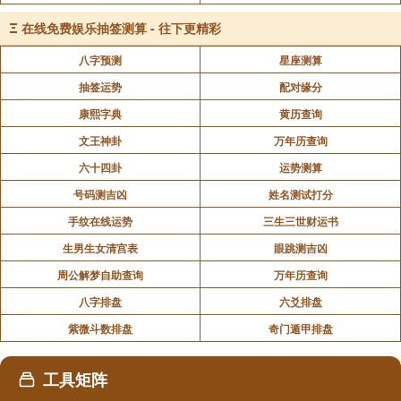
Ξ
在线免费娱乐抽签测算 - 往下更精彩
八字预测
星座测算
抽签运势
配对缘分
康熙字典
黄历查询
文王神卦
万年历查询
六十四卦
运势测算
号码测吉凶
姓名测试打分
手纹在线运势
三生三世财运书
生男生女清宫表
眼跳测吉凶
周公解梦自助查询
万年历查询
八字排盘
六爻排盘
紫微斗数排盘
奇门遁甲排盘
工具矩阵