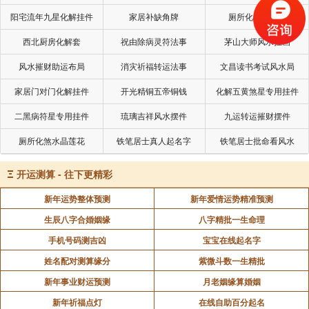
暖，昆虫开始活动，有些昆虫对人健康有害，所以这
阳宅流年九星化解挂件
家居补缺角牌
厕所化秽气煞套
天，人们燃烧熏香，希望凭借烟气驱走毒虫。
西北厨房化解套
祝由除病灵符法事
茅山大师风水挂画
风水摧财助运布局
消灾祈福转运法事
文昌读书考试风水局
二月初二，苍龙抬头，这8大传统风俗规矩是不是
很有意思？无论时代怎样变化，遵循老一辈的规矩或是
家居门对门化解挂件
开光精铜五帝铜钱
化解五黄煞星专用挂件
传统，都是对于这个节日或是以后生活美好的祝福，寓
二黑病符星专用挂件
琉璃吉祥风水摆件
九运转运摧财摆件
意新的一年能够顺顺利利，迎接鸿运好彩头。
厕所化煞水晶莲花
铁笔居士真人起名字
铁笔居士批命看风水
Ξ
开运测算 - 往下更精彩
声明：部分内容来于网络，如有侵权，请联系我们删除！以上内容，并
不代表易德轩观点。
新年运势整体预测
新年爱情运势精准预测
生辰八字合婚姻缘
八字精批一生命理
手机号码测吉凶
宝宝在线起名字
姓名配对测算缘分
紫微斗数一生精批
新年事业财运预测
月老姻缘算婚姻
新年祈福点灯
在线自助百分起名