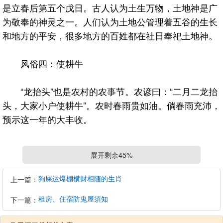
是立春后第五个戊日。古人认为土生万物，土地神是广
为敬奉的神灵之一。人们认为土地公管理着五谷的生长
和地方的平安，很多地方的百姓都在社日奉祀土地神。
风俗四：使耕牛
“龙抬头”也是农村的农事节。农谚曰：“二月二龙抬
头，大家小户使耕牛”。农时春雨贵如油。倘春雨充沛，
预示这一年的大丰收。
风俗五：开笔写字
展开剩余45%
相传农历二月二为文昌（主宰功名之神）诞辰日，
狗屎运爆棚横财相随的生肖
上一篇：
这天让孩子开笔写字，取龙抬头之吉兆，为孩子正衣
租房、住宿防鬼屋須知
下一篇：
冠、点朱砂启蒙明智，寓意孩子眼明心明，祝愿孩子长
大断文识字。开笔礼是人生的第一次大礼，是中国传统