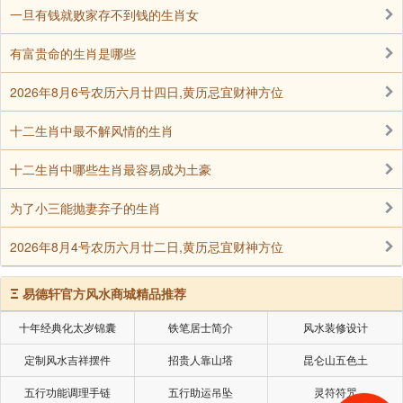
一旦有钱就败家存不到钱的生肖女
卜挖成的小油碗，待到傍晚时分，放到河里或湾里点
燃，为龙照路。借此娱乐同时又传递一种美好的祝愿。
有富贵命的生肖是哪些
2026年8月6号农历六月廿四日,黄历忌宜财神方位
风俗七：敲龙头
十二生肖中最不解风情的生肖
东北部分地区在二月二早晨，以长竿击打房梁，
谓“敲龙头”。把龙唤醒，佑一方平安。大人小孩还念
十二生肖中哪些生肖最容易成为土豪
着：“二月二，龙抬头，大仓满，小仓流”。有的地方在
为了小三能抛妻弃子的生肖
院子里用灶灰撒一个个大圆圈，将五谷杂粮放于中间，
称作“打囤”或“填仓”，预祝当年五谷丰登，仓囤盈满。
2026年8月4号农历六月廿二日,黄历忌宜财神方位
Ξ
易德轩官方风水商城精品推荐
风俗八：熏虫
十年经典化太岁锦囊
铁笔居士简介
风水装修设计
二月初二正是惊蛰前后，百虫萌动，疾病易生，虫
定制风水吉祥摆件
招贵人靠山塔
昆仑山五色土
害也是庄稼的天敌，因此人们引龙伏虫，希望借龙威镇
五行功能调理手链
五行助运吊坠
灵符符咒
伏百虫，保佑人畜平安，五谷丰登。进入二月，天气渐