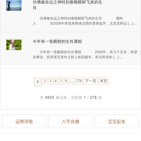
仿佛被命运之神特别眷顾横财飞来的生
肖
仿佛被命运之神特别眷顾横财飞来的生肖 属狗
人 在2026年将迎来整体运势的显著提升，尤其是财运 […] ...
今年有一笔横财的生肖属相
今年有一笔横财的生肖属相 2026年，有几个生肖，有望
在事业、投资甚至意外之财上收获颇丰。有没有你的 […] ...
...
2
3
4
5
6
278
下一页
末页
1
共
6933
条记录，当前第
1
/
278
页
运势详批
八字合婚
宝宝起名