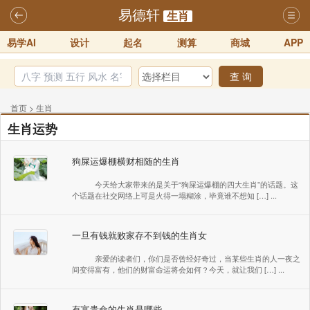
易德轩
生肖
易学AI
设计
起名
测算
商城
APP
查 询
首页
>
生肖
生肖运势
狗屎运爆棚横财相随的生肖
今天给大家带来的是关于“狗屎运爆棚的四大生肖”的话题。这
个话题在社交网络上可是火得一塌糊涂，毕竟谁不想知 […] ...
一旦有钱就败家存不到钱的生肖女
亲爱的读者们，你们是否曾经好奇过，当某些生肖的人一夜之
间变得富有，他们的财富命运将会如何？今天，就让我们 […] ...
有富贵命的生肖是哪些